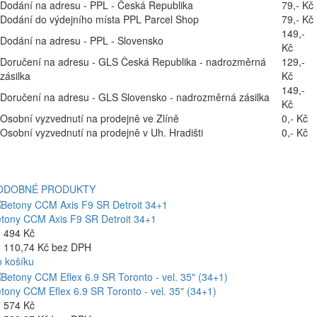
Dodání na adresu - PPL - Česká Republika
79,- Kč
Dodání do výdejního místa PPL Parcel Shop
79,- Kč
149,-
Dodání na adresu - PPL - Slovensko
Kč
Doručení na adresu - GLS Česká Republika - nadrozměrná
129,-
zásilka
Kč
149,-
Doručení na adresu - GLS Slovensko - nadrozměrná zásilka
Kč
Osobní vyzvednutí na prodejně ve Zlíně
0,- Kč
Osobní vyzvednutí na prodejně v Uh. Hradišti
0,- Kč
ODOBNÉ PRODUKTY
tony CCM Axis F9 SR Detroit 34+1
 494 Kč
 110,74 Kč bez DPH
 košíku
tony CCM Eflex 6.9 SR Toronto - vel. 35" (34+1)
 574 Kč