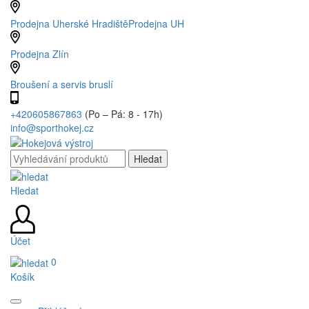
Prodejna Uherské Hradiště
Prodejna UH
Prodejna Zlín
Broušení a servis bruslí
+420605867863
(Po – Pá: 8 - 17h)
info@sporthokej.cz
Hledat
Účet
0
Košík