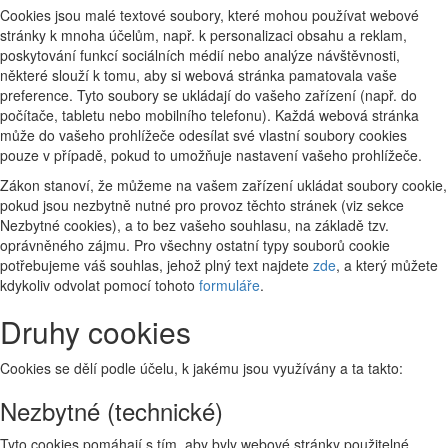
Cookies jsou malé textové soubory, které mohou používat webové
stránky k mnoha účelům, např. k personalizaci obsahu a reklam,
poskytování funkcí sociálních médií nebo analýze návštěvnosti,
některé slouží k tomu, aby si webová stránka pamatovala vaše
preference. Tyto soubory se ukládají do vašeho zařízení (např. do
počítače, tabletu nebo mobilního telefonu). Každá webová stránka
může do vašeho prohlížeče odesílat své vlastní soubory cookies
pouze v případě, pokud to umožňuje nastavení vašeho prohlížeče.
Zákon stanoví, že můžeme na vašem zařízení ukládat soubory cookie,
pokud jsou nezbytně nutné pro provoz těchto stránek (viz sekce
Nezbytné cookies), a to bez vašeho souhlasu, na základě tzv.
oprávněného zájmu. Pro všechny ostatní typy souborů cookie
potřebujeme váš souhlas, jehož plný text najdete
zde
, a který můžete
kdykoliv odvolat pomocí tohoto
formuláře
.
Druhy cookies
Cookies se dělí podle účelu, k jakému jsou využívány a ta takto:
Nezbytné (technické)
Tyto cookies pomáhají s tím, aby byly webové stránky použitelné.