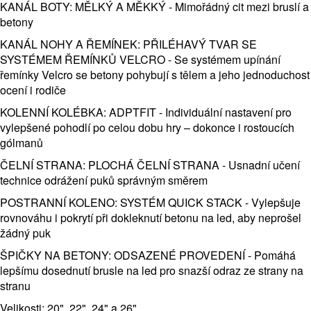
KANÁL BOTY: MĚLKÝ A MĚKKÝ - Mimořádný cit mezi bruslí a
betony
KANÁL NOHY A ŘEMÍNEK: PŘILÉHAVÝ TVAR SE
SYSTÉMEM ŘEMÍNKŮ VELCRO - Se systémem upínání
řemínky Velcro se betony pohybují s tělem a jeho jednoduchost
ocení i rodiče
KOLENNÍ KOLÉBKA: ADPTFIT - Individuální nastavení pro
vylepšené pohodlí po celou dobu hry – dokonce i rostoucích
gólmanů
ČELNÍ STRANA: PLOCHÁ ČELNÍ STRANA - Usnadní učení
technice odrážení puků správným směrem
POSTRANNÍ KOLENO: SYSTÉM QUICK STACK - Vylepšuje
rovnováhu i pokrytí při dokleknutí betonu na led, aby neprošel
žádný puk
ŠPIČKY NA BETONY: ODSAZENÉ PROVEDENÍ - Pomáhá
lepšímu dosednutí brusle na led pro snazší odraz ze strany na
stranu
Velikosti: 20", 22", 24" a 26"