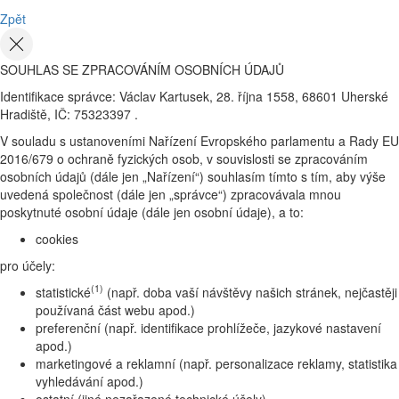
Zpět
SOUHLAS SE ZPRACOVÁNÍM OSOBNÍCH ÚDAJŮ
Identifikace správce: Václav Kartusek, 28. října 1558, 68601 Uherské
Hradiště, IČ: 75323397 .
V souladu s ustanoveními Nařízení Evropského parlamentu a Rady EU
2016/679 o ochraně fyzických osob, v souvislosti se zpracováním
osobních údajů (dále jen „Nařízení“) souhlasím tímto s tím, aby výše
uvedená společnost (dále jen „správce“) zpracovávala mnou
poskytnuté osobní údaje (dále jen osobní údaje), a to:
cookies
pro účely:
(1)
statistické
(např. doba vaší návštěvy našich stránek, nejčastěji
používaná část webu apod.)
preferenční (např. identifikace prohlížeče, jazykové nastavení
apod.)
marketingové a reklamní (např. personalizace reklamy, statistika
vyhledávání apod.)
ostatní (jiné nezařazené technické účely)