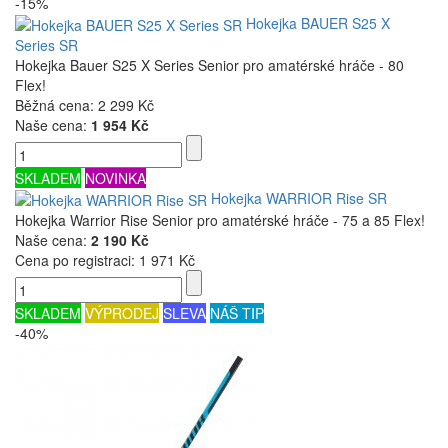
-15%
Hokejka BAUER S25 X
Series SR
Hokejka Bauer S25 X Series Senior pro amatérské hráče - 80
Flex!
Běžná cena:
2 299 Kč
Naše cena:
1 954 Kč
SKLADEM
NOVINKA
Hokejka WARRIOR Rise SR
Hokejka Warrior Rise Senior pro amatérské hráče - 75 a 85 Flex!
Naše cena:
2 190 Kč
Cena po registraci:
1 971 Kč
SKLADEM
VÝPRODEJ
SLEVA
NÁŠ TIP
-40%