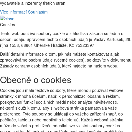
vydavatele a inzerenty třetích stran.
Více informací
Souhlasím
Cookies
Tento web používá soubory cookie a z hlediska zákona se jedná o
osobní údaje. Správcem těchto osobních údajů je Václav Kartusek, 28.
října 1558, 68601 Uherské Hradiště, IČ: 75323397 .
Další detailní informace o tom, jak nás můžete kontaktovat a jak
zpracováváme osobní údaje (včetně cookies), se dozvíte v dokumentu
Zásady ochrany osobních údajů, který najdete na našem webu.
Obecně o cookies
Cookies jsou malé textové soubory, které mohou používat webové
stránky k mnoha účelům, např. k personalizaci obsahu a reklam,
poskytování funkcí sociálních médií nebo analýze návštěvnosti,
některé slouží k tomu, aby si webová stránka pamatovala vaše
preference. Tyto soubory se ukládají do vašeho zařízení (např. do
počítače, tabletu nebo mobilního telefonu). Každá webová stránka
může do vašeho prohlížeče odesílat své vlastní soubory cookies
pouze v případě, pokud to umožňuje nastavení vašeho prohlížeče.