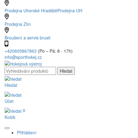
Prodejna Uherské Hradiště
Prodejna UH
Prodejna Zlín
Broušení a servis bruslí
+420605867863
(Po – Pá: 8 - 17h)
info@sporthokej.cz
Hledat
Účet
0
Košík
Přihlášení