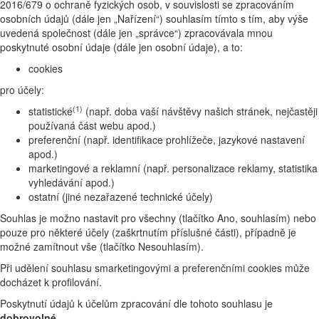
2016/679 o ochraně fyzických osob, v souvislosti se zpracováním
osobních údajů (dále jen „Nařízení“) souhlasím tímto s tím, aby výše
uvedená společnost (dále jen „správce“) zpracovávala mnou
poskytnuté osobní údaje (dále jen osobní údaje), a to:
cookies
pro účely:
(1)
statistické
(např. doba vaší návštěvy našich stránek, nejčastěji
používaná část webu apod.)
preferenční (např. identifikace prohlížeče, jazykové nastavení
apod.)
marketingové a reklamní (např. personalizace reklamy, statistika
vyhledávání apod.)
ostatní (jiné nezařazené technické účely)
Souhlas je možno nastavit pro všechny (tlačítko Ano, souhlasím) nebo
pouze pro některé účely (zaškrtnutím příslušné části), případně je
možné zamítnout vše (tlačítko Nesouhlasím).
Při udělení souhlasu smarketingovými a preferenčními cookies může
docházet k profilování.
Poskytnutí údajů k účelům zpracování dle tohoto souhlasu je
dobrovolné.