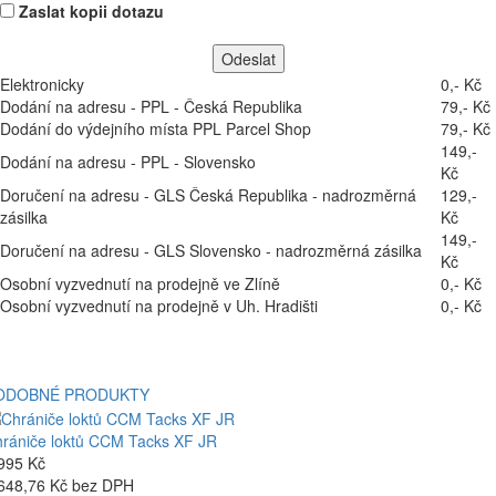
Zaslat kopii dotazu
Elektronicky
0,- Kč
Dodání na adresu - PPL - Česká Republika
79,- Kč
Dodání do výdejního místa PPL Parcel Shop
79,- Kč
149,-
Dodání na adresu - PPL - Slovensko
Kč
Doručení na adresu - GLS Česká Republika - nadrozměrná
129,-
zásilka
Kč
149,-
Doručení na adresu - GLS Slovensko - nadrozměrná zásilka
Kč
Osobní vyzvednutí na prodejně ve Zlíně
0,- Kč
Osobní vyzvednutí na prodejně v Uh. Hradišti
0,- Kč
ODOBNÉ PRODUKTY
rániče loktů CCM Tacks XF JR
995 Kč
648,76 Kč bez DPH