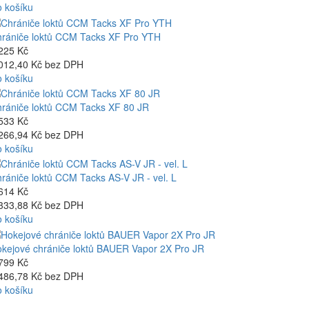
 košíku
rániče loktů CCM Tacks XF Pro YTH
225 Kč
012,40 Kč bez DPH
 košíku
rániče loktů CCM Tacks XF 80 JR
533 Kč
266,94 Kč bez DPH
 košíku
rániče loktů CCM Tacks AS-V JR - vel. L
614 Kč
333,88 Kč bez DPH
 košíku
kejové chrániče loktů BAUER Vapor 2X Pro JR
799 Kč
486,78 Kč bez DPH
 košíku