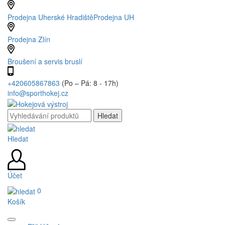
Prodejna Uherské Hradiště
Prodejna UH
Prodejna Zlín
Broušení a servis bruslí
+420605867863
(Po – Pá: 8 - 17h)
info@sporthokej.cz
Hledat
Účet
0
Košík