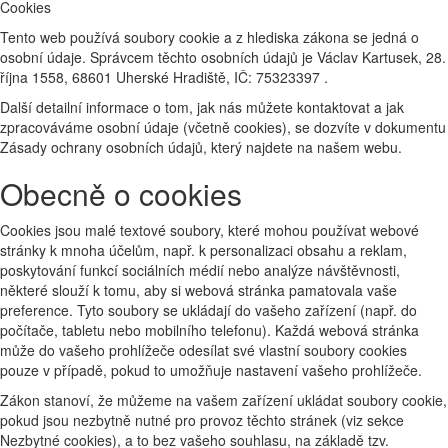
Cookies
Tento web používá soubory cookie a z hlediska zákona se jedná o
osobní údaje. Správcem těchto osobních údajů je Václav Kartusek, 28.
října 1558, 68601 Uherské Hradiště, IČ: 75323397 .
Další detailní informace o tom, jak nás můžete kontaktovat a jak
zpracováváme osobní údaje (včetně cookies), se dozvíte v dokumentu
Zásady ochrany osobních údajů, který najdete na našem webu.
Obecně o cookies
Cookies jsou malé textové soubory, které mohou používat webové
stránky k mnoha účelům, např. k personalizaci obsahu a reklam,
poskytování funkcí sociálních médií nebo analýze návštěvnosti,
některé slouží k tomu, aby si webová stránka pamatovala vaše
preference. Tyto soubory se ukládají do vašeho zařízení (např. do
počítače, tabletu nebo mobilního telefonu). Každá webová stránka
může do vašeho prohlížeče odesílat své vlastní soubory cookies
pouze v případě, pokud to umožňuje nastavení vašeho prohlížeče.
Zákon stanoví, že můžeme na vašem zařízení ukládat soubory cookie,
pokud jsou nezbytně nutné pro provoz těchto stránek (viz sekce
Nezbytné cookies), a to bez vašeho souhlasu, na základě tzv.