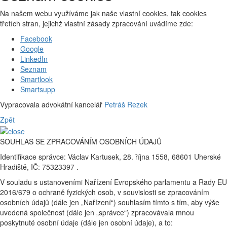
Na našem webu využíváme jak naše vlastní cookies, tak cookies
třetích stran, jejichž vlastní zásady zpracování uvádíme zde:
Facebook
Google
LinkedIn
Seznam
Smartlook
Smartsupp
Vypracovala advokátní kancelář
Petráš Rezek
Zpět
SOUHLAS SE ZPRACOVÁNÍM OSOBNÍCH ÚDAJŮ
Identifikace správce: Václav Kartusek, 28. října 1558, 68601 Uherské
Hradiště, IČ: 75323397 .
V souladu s ustanoveními Nařízení Evropského parlamentu a Rady EU
2016/679 o ochraně fyzických osob, v souvislosti se zpracováním
osobních údajů (dále jen „Nařízení“) souhlasím tímto s tím, aby výše
uvedená společnost (dále jen „správce“) zpracovávala mnou
poskytnuté osobní údaje (dále jen osobní údaje), a to: