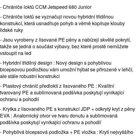
- Chrániče loktů CCM Jetspeed 680 Junior
- Chrániče loktů se vyznačují novou hybridní třídílnou
konstrukcí, která usnadňuje pohyb a věrně kopíruje klouby
lidské ruky
- Jsou vyrobeny z lisované PE pěny a nabízejí skvělé pokrytí,
takže se jedná o součást výbavy, bez které prostě nemůžete
vstoupit na led
- Hybridní třídílný design : Nový design s pohyblivou
bicepsovou podložkou vám umožní hýbat se přirozeně v lehčí,
ale stále robustní konstrukci
- Plastový chránič předloktí z lisovaného PE : Kvalitní
tvarovaný PE a sublimovaná podšívka poskytují vynikající
ochranu a pohodlí
- Krytka z lisovaného PE s konstrukcí JDP + odkrytý kryt z pěny
EVA : Anatomický otvor ve tvaru donutu a sublimovaná
podšívka poskytují vynikající ochranu a pohodlí
- Pohyblivá bicepsová podložka + PE vložka : Krytí nejvyššího