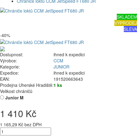
Chrániče loktů CCM JetSpeed FT680 JR
SKLADEM
VÝPRODEJ
SLEVA
-40%
Dostupnost:
ihned k expedici
Výrobce:
CCM
Kategorie:
JUNIOR
Expedice:
ihned k expedici
EAN:
191520663643
Prodejna Uherské Hradiště:
1 ks
Velikost chráničů
Junior M
1 410 Kč
1 165,29 Kč bez DPH