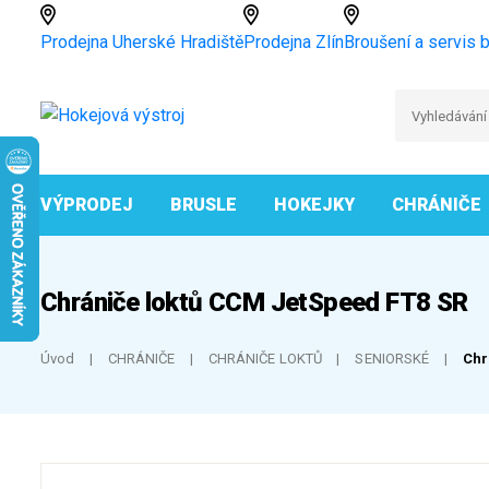
Prodejna Uherské Hradiště
Prodejna Zlín
Broušení a servis b
VÝPRODEJ
BRUSLE
HOKEJKY
CHRÁNIČE
Chrániče loktů CCM JetSpeed FT8 SR
Úvod
CHRÁNIČE
CHRÁNIČE LOKTŮ
SENIORSKÉ
Chr