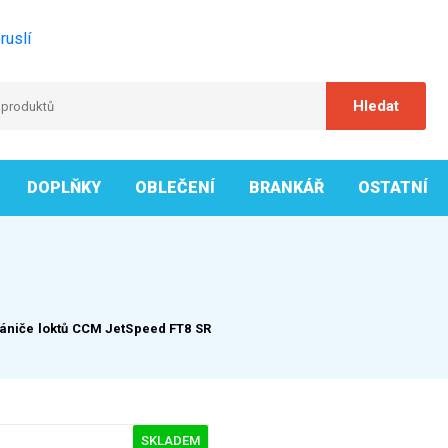
ruslí
DOPLŇKY
OBLEČENÍ
BRANKÁŘ
OSTATNÍ
ániče loktů CCM JetSpeed FT8 SR
SKLADEM