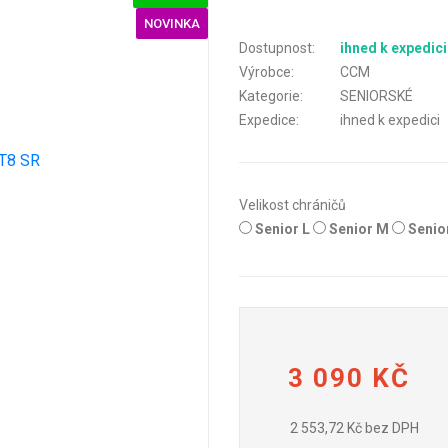
NOVINKA
Dostupnost:
ihned k expedici
Výrobce:
CCM
Kategorie:
SENIORSKÉ
Expedice:
ihned k expedici
Velikost chráničů
Senior L
Senior M
Senio
3 090 KČ
2 553,72 Kč bez DPH