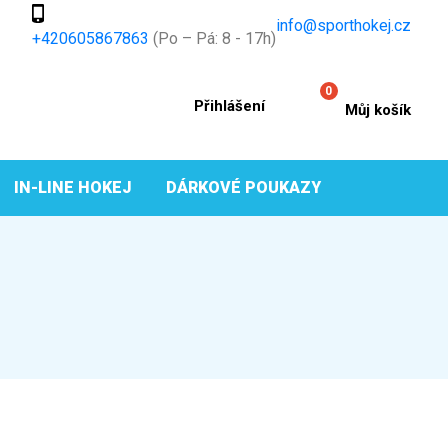
info@sporthokej.cz
+420605867863
(Po – Pá: 8 - 17h)
0
Přihlášení
Můj košík
IN-LINE HOKEJ
DÁRKOVÉ POUKAZY