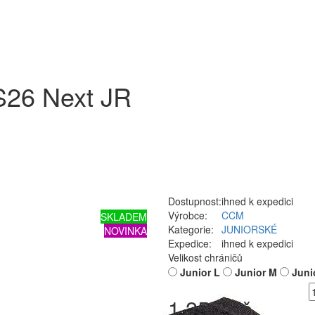
S26 Next JR
Dostupnost:
ihned k expedici
Výrobce:
CCM
SKLADEM
Kategorie:
JUNIORSKÉ
NOVINKA
Expedice:
ihned k expedici
Velikost chráničů
Junior L
Junior M
Juni
1 250 Kč