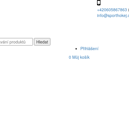
+420605867863
info@sporthokej.
Přihlášení
0
Můj košík