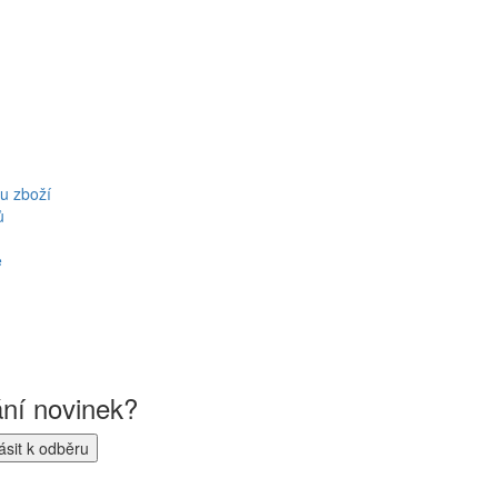
u zboží
ů
ě
ání novinek?