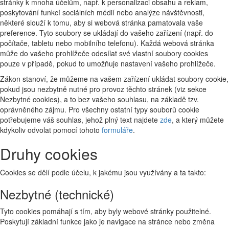
stránky k mnoha účelům, např. k personalizaci obsahu a reklam,
poskytování funkcí sociálních médií nebo analýze návštěvnosti,
některé slouží k tomu, aby si webová stránka pamatovala vaše
preference. Tyto soubory se ukládají do vašeho zařízení (např. do
počítače, tabletu nebo mobilního telefonu). Každá webová stránka
může do vašeho prohlížeče odesílat své vlastní soubory cookies
pouze v případě, pokud to umožňuje nastavení vašeho prohlížeče.
Zákon stanoví, že můžeme na vašem zařízení ukládat soubory cookie,
pokud jsou nezbytně nutné pro provoz těchto stránek (viz sekce
Nezbytné cookies), a to bez vašeho souhlasu, na základě tzv.
oprávněného zájmu. Pro všechny ostatní typy souborů cookie
potřebujeme váš souhlas, jehož plný text najdete
zde
, a který můžete
kdykoliv odvolat pomocí tohoto
formuláře
.
Druhy cookies
Cookies se dělí podle účelu, k jakému jsou využívány a ta takto:
Nezbytné (technické)
Tyto cookies pomáhají s tím, aby byly webové stránky použitelné.
Poskytují základní funkce jako je navigace na stránce nebo změna