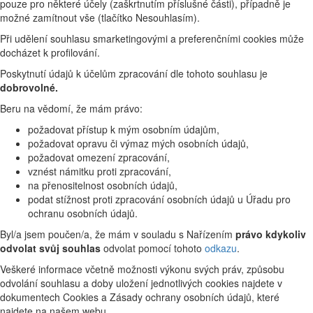
pouze pro některé účely (zaškrtnutím příslušné části), případně je
možné zamítnout vše (tlačítko Nesouhlasím).
Při udělení souhlasu smarketingovými a preferenčními cookies může
docházet k profilování.
Poskytnutí údajů k účelům zpracování dle tohoto souhlasu je
dobrovolné.
Beru na vědomí, že mám právo:
požadovat přístup k mým osobním údajům,
požadovat opravu či výmaz mých osobních údajů,
požadovat omezení zpracování,
vznést námitku proti zpracování,
na přenositelnost osobních údajů,
podat stížnost proti zpracování osobních údajů u Úřadu pro
ochranu osobních údajů.
Byl/a jsem poučen/a, že mám v souladu s Nařízením
právo kdykoliv
odvolat svůj souhlas
odvolat pomocí tohoto
odkazu
.
Veškeré informace včetně možnosti výkonu svých práv, způsobu
odvolání souhlasu a doby uložení jednotlivých cookies najdete v
dokumentech Cookies a Zásady ochrany osobních údajů, které
najdete na našem webu.