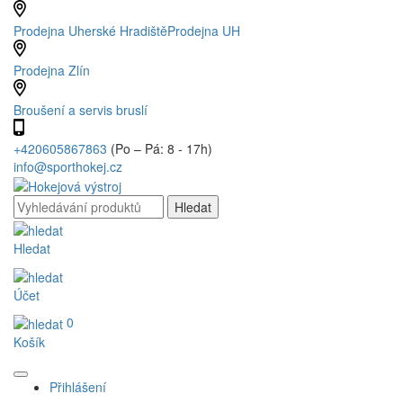
Prodejna Uherské Hradiště
Prodejna UH
Prodejna Zlín
Broušení a servis bruslí
+420605867863
(Po – Pá: 8 - 17h)
info@sporthokej.cz
Hledat
Účet
0
Košík
Přihlášení