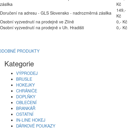
zásilka
Kč
149,-
Doručení na adresu - GLS Slovensko - nadrozměrná zásilka
Kč
Osobní vyzvednutí na prodejně ve Zlíně
0,- Kč
Osobní vyzvednutí na prodejně v Uh. Hradišti
0,- Kč
ODOBNÉ PRODUKTY
Kategorie
VÝPRODEJ
BRUSLE
HOKEJKY
CHRÁNIČE
DOPLŇKY
OBLEČENÍ
BRANKÁŘ
OSTATNÍ
IN-LINE HOKEJ
DÁRKOVÉ POUKAZY