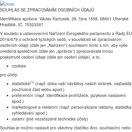
SOUHLAS SE ZPRACOVÁNÍM OSOBNÍCH ÚDAJŮ
Identifikace správce: Václav Kartusek, 28. října 1558, 68601 Uherské
Hradiště, IČ: 75323397 .
V souladu s ustanoveními Nařízení Evropského parlamentu a Rady EU
2016/679 o ochraně fyzických osob, v souvislosti se zpracováním
osobních údajů (dále jen „Nařízení“) souhlasím tímto s tím, aby výše
uvedená společnost (dále jen „správce“) zpracovávala mnou
poskytnuté osobní údaje (dále jen osobní údaje), a to:
cookies
pro účely:
(1)
statistické
(např. doba vaší návštěvy našich stránek, nejčastěji
používaná část webu apod.)
preferenční (např. identifikace prohlížeče, jazykové nastavení
apod.)
marketingové a reklamní (např. personalizace reklamy, statistika
vyhledávání apod.)
ostatní (jiné nezařazené technické účely)
Souhlas je možno nastavit pro všechny (tlačítko Ano, souhlasím) nebo