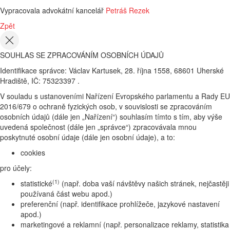
Vypracovala advokátní kancelář
Petráš Rezek
Zpět
SOUHLAS SE ZPRACOVÁNÍM OSOBNÍCH ÚDAJŮ
Identifikace správce: Václav Kartusek, 28. října 1558, 68601 Uherské
Hradiště, IČ: 75323397 .
V souladu s ustanoveními Nařízení Evropského parlamentu a Rady EU
2016/679 o ochraně fyzických osob, v souvislosti se zpracováním
osobních údajů (dále jen „Nařízení“) souhlasím tímto s tím, aby výše
uvedená společnost (dále jen „správce“) zpracovávala mnou
poskytnuté osobní údaje (dále jen osobní údaje), a to:
cookies
pro účely:
(1)
statistické
(např. doba vaší návštěvy našich stránek, nejčastěji
používaná část webu apod.)
preferenční (např. identifikace prohlížeče, jazykové nastavení
apod.)
marketingové a reklamní (např. personalizace reklamy, statistika