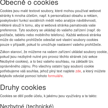
Obecně o cookies
Cookies jsou malé textové soubory, které mohou používat webové
stránky k mnoha účelům, např. k personalizaci obsahu a reklam,
poskytování funkcí sociálních médií nebo analýze návštěvnosti,
některé slouží k tomu, aby si webová stránka pamatovala vaše
preference. Tyto soubory se ukládají do vašeho zařízení (např. do
počítače, tabletu nebo mobilního telefonu). Každá webová stránka
může do vašeho prohlížeče odesílat své vlastní soubory cookies
pouze v případě, pokud to umožňuje nastavení vašeho prohlížeče.
Zákon stanoví, že můžeme na vašem zařízení ukládat soubory cookie,
pokud jsou nezbytně nutné pro provoz těchto stránek (viz sekce
Nezbytné cookies), a to bez vašeho souhlasu, na základě tzv.
oprávněného zájmu. Pro všechny ostatní typy souborů cookie
potřebujeme váš souhlas, jehož plný text najdete
zde
, a který můžete
kdykoliv odvolat pomocí tohoto
formuláře
.
Druhy cookies
Cookies se dělí podle účelu, k jakému jsou využívány a ta takto:
Nezbytné (technické)