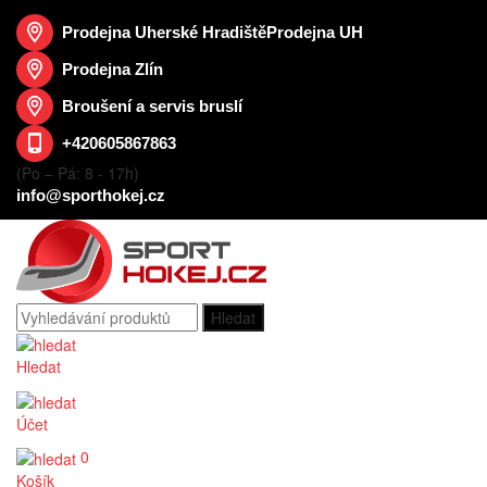
Prodejna Uherské Hradiště
Prodejna UH
Prodejna Zlín
Broušení a servis bruslí
+420605867863
(Po – Pá: 8 - 17h)
info@sporthokej.cz
Hledat
Účet
0
Košík