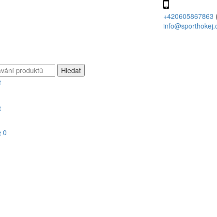
+420605867863
info@sporthokej.
0