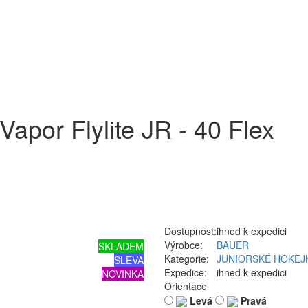
por Flylite JR - 40 Flex
Dostupnost:
ihned k expedici
Výrobce:
BAUER
SKLADEM
Kategorie:
JUNIORSKÉ HOKEJ
SLEVA
Expedice:
ihned k expedici
NOVINKA
Orientace
Levá
Pravá