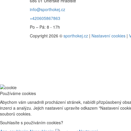
686 01 Uherské Hradiště
info@sporthokej.cz
+420605867863
Po – Pá: 8 - 17h
Copyright 2026 ©
sporthokej.cz
|
Nastavení cookies
|
V
Používáme cookies
Abychom vám usnadnili procházení stránek, nabídli přizpůsobený obsa
inzerci a analýzu. Jejich nastavení upravíte odkazem "Nastavení cook
souborů cookies.
Souhlasíte s používáním cookies?