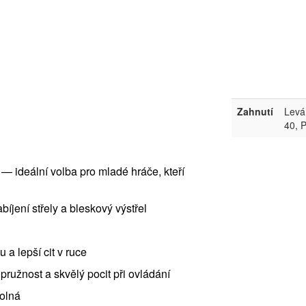
Zahnutí
Levá
40, 
á — ideální volba pro mladé hráče, kteří
jení střely a bleskový výstřel
 a lepší cit v ruce
ružnost a skvělý pocit při ovládání
dolná