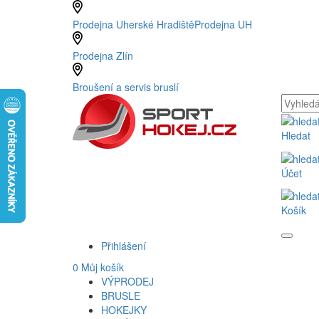
Prodejna Uherské Hradiště
Prodejna UH
Prodejna Zlín
Broušení a servis bruslí
Hledat
Účet
Košík
Přihlášení
0
Můj košík
VÝPRODEJ
BRUSLE
HOKEJKY