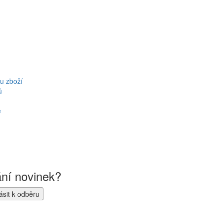
u zboží
ů
ě
ání novinek?