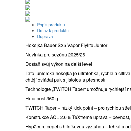
Popis produktu
Dotaz k produktu
Doprava
Hokejka Bauer S25 Vapor Flylite Junior
Novinka pro sezónu 2025/26
Dostaň svůj výkon na další level
Tato juniorská hokejka je ultralehká, rychlá a citliv
chtějí ovládat puk s jistotou a přesností
Technologie „TWITCH Taper“ umožňuje rychlejší nabí
Hmotnost 360 g
TWITCH Taper + nízký kick point – pro rychlou střelu
Konstrukce ACL 2.0 & TeXtreme úprava – pevnost, p
Hyp2core čepel s hliníkovou výztuhou – lehká a o