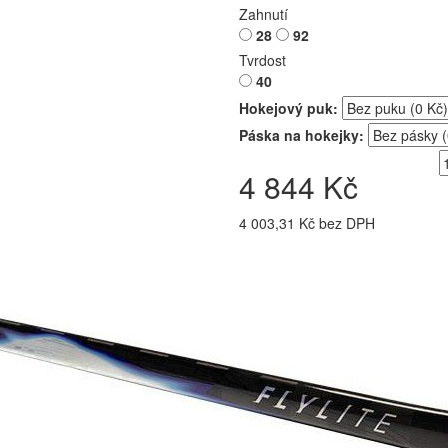
Zahnutí
28
92
Tvrdost
40
Hokejový puk:
Páska na hokejky:
4 844 Kč
4 003,31 Kč bez DPH