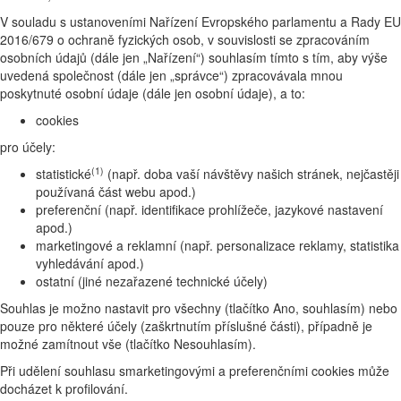
V souladu s ustanoveními Nařízení Evropského parlamentu a Rady EU
2016/679 o ochraně fyzických osob, v souvislosti se zpracováním
osobních údajů (dále jen „Nařízení“) souhlasím tímto s tím, aby výše
uvedená společnost (dále jen „správce“) zpracovávala mnou
poskytnuté osobní údaje (dále jen osobní údaje), a to:
cookies
pro účely:
(1)
statistické
(např. doba vaší návštěvy našich stránek, nejčastěji
používaná část webu apod.)
preferenční (např. identifikace prohlížeče, jazykové nastavení
apod.)
marketingové a reklamní (např. personalizace reklamy, statistika
vyhledávání apod.)
ostatní (jiné nezařazené technické účely)
Souhlas je možno nastavit pro všechny (tlačítko Ano, souhlasím) nebo
pouze pro některé účely (zaškrtnutím příslušné části), případně je
možné zamítnout vše (tlačítko Nesouhlasím).
Při udělení souhlasu smarketingovými a preferenčními cookies může
docházet k profilování.