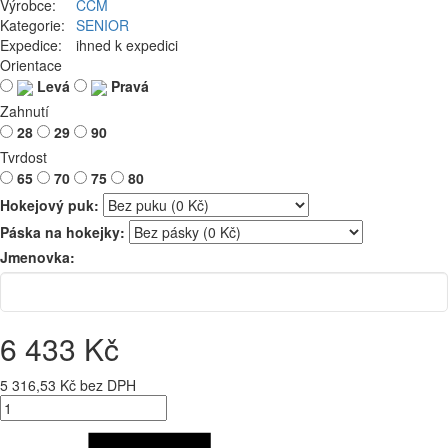
Výrobce:
CCM
Kategorie:
SENIOR
Expedice:
ihned k expedici
Orientace
Levá
Pravá
Zahnutí
28
29
90
Tvrdost
65
70
75
80
Hokejový puk:
Páska na hokejky:
Jmenovka:
6 433 Kč
5 316,53 Kč bez DPH