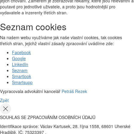
jejich chování. Záměrem je zobrazovat reklamy, které jsou relevantní a
poutavé pro jednotlivé uživatele, a proto jsou hodnotnější pro
vydavatele a inzerenty třetích stran.
Seznam cookies
Na našem webu využíváme jak naše vlastní cookies, tak cookies
třetích stran, jejichž vlastní zásady zpracování uvádíme zde:
Facebook
Google
LinkedIn
Seznam
Smartlook
Smartsupp
Vypracovala advokátní kancelář
Petráš Rezek
Zpět
SOUHLAS SE ZPRACOVÁNÍM OSOBNÍCH ÚDAJŮ
Identifikace správce: Václav Kartusek, 28. října 1558, 68601 Uherské
Hradiště, IČ: 75323397 .