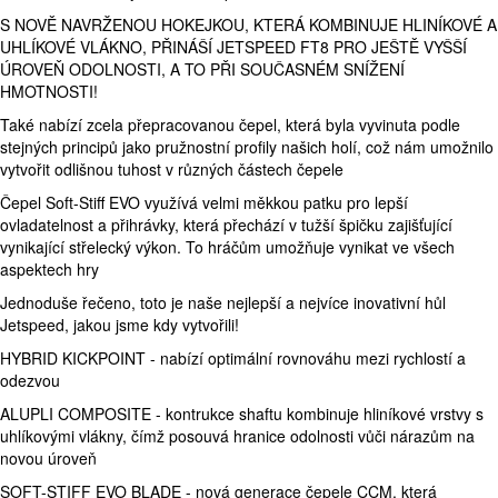
S NOVĚ NAVRŽENOU HOKEJKOU, KTERÁ KOMBINUJE HLINÍKOVÉ A
UHLÍKOVÉ VLÁKNO, PŘINÁŠÍ JETSPEED FT8 PRO JEŠTĚ VYŠŠÍ
ÚROVEŇ ODOLNOSTI, A TO PŘI SOUČASNÉM SNÍŽENÍ
HMOTNOSTI!
Také nabízí zcela přepracovanou čepel, která byla vyvinuta podle
stejných principů jako pružnostní profily našich holí, což nám umožnilo
vytvořit odlišnou tuhost v různých částech čepele
Čepel Soft-Stiff EVO využívá velmi měkkou patku pro lepší
ovladatelnost a přihrávky, která přechází v tužší špičku zajišťující
vynikající střelecký výkon. To hráčům umožňuje vynikat ve všech
aspektech hry
Jednoduše řečeno, toto je naše nejlepší a nejvíce inovativní hůl
Jetspeed, jakou jsme kdy vytvořili!
HYBRID KICKPOINT - nabízí optimální rovnováhu mezi rychlostí a
odezvou
ALUPLI COMPOSITE - kontrukce shaftu kombinuje hliníkové vrstvy s
uhlíkovými vlákny, čímž posouvá hranice odolnosti vůči nárazům na
novou úroveň
SOFT-STIFF EVO BLADE - nová generace čepele CCM, která