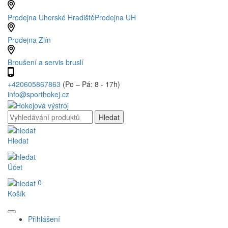
Prodejna Uherské Hradiště
Prodejna UH
Prodejna Zlín
Broušení a servis bruslí
+420605867863
(Po – Pá: 8 - 17h)
info@sporthokej.cz
Hledat
Účet
0
Košík
Přihlášení