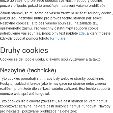
může do vašeho prohlížeče odesílat své vlastní soubory cookies
pouze v případě, pokud to umožňuje nastavení vašeho prohlížeče.
Zákon stanoví, že můžeme na vašem zařízení ukládat soubory cookie,
pokud jsou nezbytně nutné pro provoz těchto stránek (viz sekce
Nezbytné cookies), a to bez vašeho souhlasu, na základě tzv.
oprávněného zájmu. Pro všechny ostatní typy souborů cookie
potřebujeme váš souhlas, jehož plný text najdete
zde
, a který můžete
kdykoliv odvolat pomocí tohoto
formuláře
.
Druhy cookies
Cookies se dělí podle účelu, k jakému jsou využívány a ta takto:
Nezbytné (technické)
Tyto cookies pomáhají s tím, aby byly webové stránky použitelné.
Poskytují základní funkce jako je navigace na stránce nebo změna
rozlišení prohlížeče dle velikosti vašeho zařízení. Bez těchto souborů
nemůže web správně fungovat.
Tyto cookies lze blokovat (zakázat), ale část stránek se vám nemusí
zobrazovat správně, některé části dokonce nemusí fungovat. Návody
pro nejčastěji používané prohlížeče najdete zde: