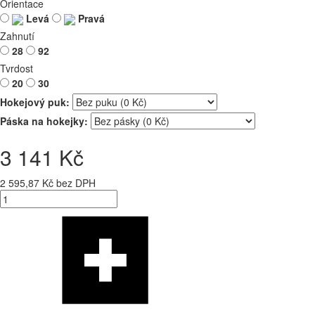
Orientace
Levá
Pravá
Zahnutí
28
92
Tvrdost
20
30
Hokejový puk:
Páska na hokejky:
3 141 Kč
2 595,87 Kč bez DPH