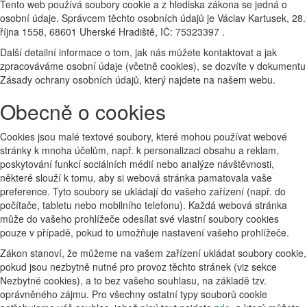
Tento web používá soubory cookie a z hlediska zákona se jedná o
osobní údaje. Správcem těchto osobních údajů je Václav Kartusek, 28.
října 1558, 68601 Uherské Hradiště, IČ: 75323397 .
Další detailní informace o tom, jak nás můžete kontaktovat a jak
zpracováváme osobní údaje (včetně cookies), se dozvíte v dokumentu
Zásady ochrany osobních údajů, který najdete na našem webu.
Obecně o cookies
Cookies jsou malé textové soubory, které mohou používat webové
stránky k mnoha účelům, např. k personalizaci obsahu a reklam,
poskytování funkcí sociálních médií nebo analýze návštěvnosti,
některé slouží k tomu, aby si webová stránka pamatovala vaše
preference. Tyto soubory se ukládají do vašeho zařízení (např. do
počítače, tabletu nebo mobilního telefonu). Každá webová stránka
může do vašeho prohlížeče odesílat své vlastní soubory cookies
pouze v případě, pokud to umožňuje nastavení vašeho prohlížeče.
Zákon stanoví, že můžeme na vašem zařízení ukládat soubory cookie,
pokud jsou nezbytně nutné pro provoz těchto stránek (viz sekce
Nezbytné cookies), a to bez vašeho souhlasu, na základě tzv.
oprávněného zájmu. Pro všechny ostatní typy souborů cookie