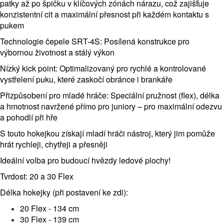
patky až po špičku v klíčových zónách nárazu, což zajišťuje
konzistentní cit a maximální přesnost při každém kontaktu s
pukem
Technologie čepele SRT-4S: Posílená konstrukce pro
výbornou životnost a stálý výkon
Nízký kick point: Optimalizovaný pro rychlé a kontrolované
vystřelení puku, které zaskočí obránce i brankáře
Přizpůsobení pro mladé hráče: Speciální pružnost (flex), délka
a hmotnost navržené přímo pro juniory – pro maximální odezvu
a pohodlí při hře
S touto hokejkou získají mladí hráči nástroj, který jim pomůže
hrát rychleji, chytřeji a přesněji
Ideální volba pro budoucí hvězdy ledové plochy!
Tvrdost: 20 a 30 Flex
Délka hokejky (při postavení ke zdi):
20 Flex - 134 cm
30 Flex - 139 cm