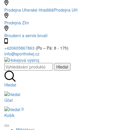
Prodejna Uherské Hradiště
Prodejna UH
Prodejna Zlín
Broušení a servis bruslí
+420605867863
(Po – Pá: 8 - 17h)
info@sporthokej.cz
Hledat
Účet
0
Košík
Přihlášení