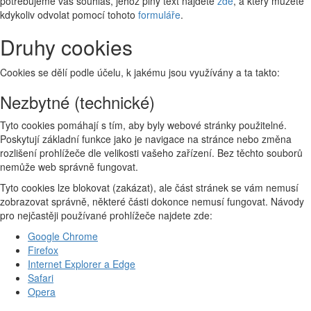
potřebujeme váš souhlas, jehož plný text najdete
zde
, a který můžete
kdykoliv odvolat pomocí tohoto
formuláře
.
Druhy cookies
Cookies se dělí podle účelu, k jakému jsou využívány a ta takto:
Nezbytné (technické)
Tyto cookies pomáhají s tím, aby byly webové stránky použitelné.
Poskytují základní funkce jako je navigace na stránce nebo změna
rozlišení prohlížeče dle velikosti vašeho zařízení. Bez těchto souborů
nemůže web správně fungovat.
Tyto cookies lze blokovat (zakázat), ale část stránek se vám nemusí
zobrazovat správně, některé části dokonce nemusí fungovat. Návody
pro nejčastěji používané prohlížeče najdete zde:
Google Chrome
Firefox
Internet Explorer a Edge
Safari
Opera