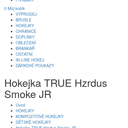
0
Můj košík
VÝPRODEJ
BRUSLE
HOKEJKY
CHRÁNIČE
DOPLŇKY
OBLEČENÍ
BRANKÁŘ
OSTATNÍ
IN-LINE HOKEJ
DÁRKOVÉ POUKAZY
Hokejka TRUE Hzrdus
Smoke JR
Úvod
HOKEJKY
KOMPOZITOVÉ HOKEJKY
DĚTSKÉ HOKEJKY
Hokejka TRUE Hzrdus Smoke JR