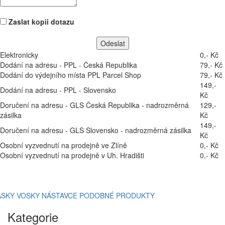
Zaslat kopii dotazu
Elektronicky
0,- Kč
Dodání na adresu - PPL - Česká Republika
79,- Kč
Dodání do výdejního místa PPL Parcel Shop
79,- Kč
149,-
Dodání na adresu - PPL - Slovensko
Kč
Doručení na adresu - GLS Česká Republika - nadrozměrná
129,-
zásilka
Kč
149,-
Doručení na adresu - GLS Slovensko - nadrozměrná zásilka
Kč
Osobní vyzvednutí na prodejně ve Zlíně
0,- Kč
Osobní vyzvednutí na prodejně v Uh. Hradišti
0,- Kč
ÁSKY
VOSKY
NÁSTAVCE
PODOBNÉ PRODUKTY
Kategorie