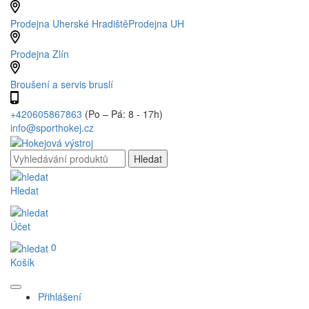
Prodejna Uherské Hradiště
Prodejna UH
Prodejna Zlín
Broušení a servis bruslí
+420605867863
(Po – Pá: 8 - 17h)
info@sporthokej.cz
Hledat
Účet
0
Košík
Přihlášení