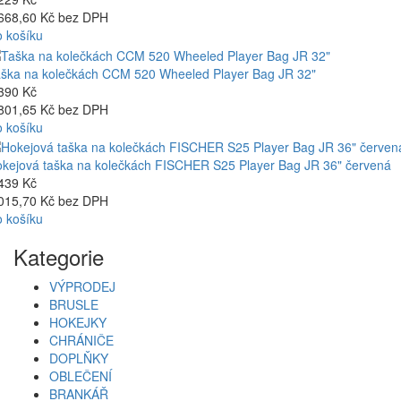
668,60 Kč bez DPH
 košíku
ška na kolečkách CCM 520 Wheeled Player Bag JR 32"
390 Kč
801,65 Kč bez DPH
 košíku
kejová taška na kolečkách FISCHER S25 Player Bag JR 36" červená
439 Kč
015,70 Kč bez DPH
 košíku
Kategorie
VÝPRODEJ
BRUSLE
HOKEJKY
CHRÁNIČE
DOPLŇKY
OBLEČENÍ
BRANKÁŘ