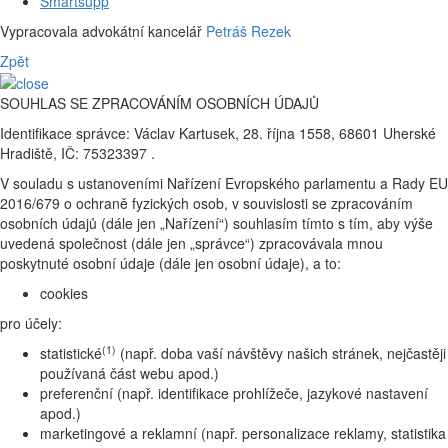
Smartsupp
Vypracovala advokátní kancelář
Petráš Rezek
Zpět
SOUHLAS SE ZPRACOVÁNÍM OSOBNÍCH ÚDAJŮ
Identifikace správce: Václav Kartusek, 28. října 1558, 68601 Uherské
Hradiště, IČ: 75323397 .
V souladu s ustanoveními Nařízení Evropského parlamentu a Rady EU
2016/679 o ochraně fyzických osob, v souvislosti se zpracováním
osobních údajů (dále jen „Nařízení“) souhlasím tímto s tím, aby výše
uvedená společnost (dále jen „správce“) zpracovávala mnou
poskytnuté osobní údaje (dále jen osobní údaje), a to:
cookies
pro účely:
(1)
statistické
(např. doba vaší návštěvy našich stránek, nejčastěji
používaná část webu apod.)
preferenční (např. identifikace prohlížeče, jazykové nastavení
apod.)
marketingové a reklamní (např. personalizace reklamy, statistika