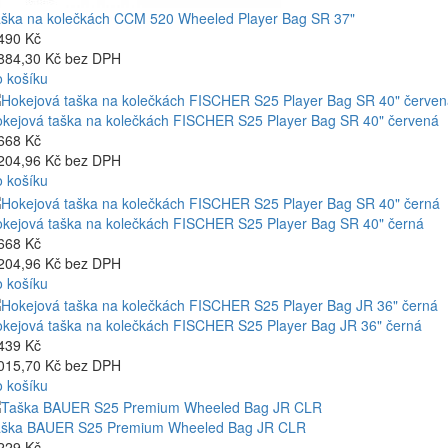
ška na kolečkách CCM 520 Wheeled Player Bag SR 37"
490 Kč
884,30 Kč bez DPH
 košíku
kejová taška na kolečkách FISCHER S25 Player Bag SR 40" červená
668 Kč
204,96 Kč bez DPH
 košíku
kejová taška na kolečkách FISCHER S25 Player Bag SR 40" černá
668 Kč
204,96 Kč bez DPH
 košíku
kejová taška na kolečkách FISCHER S25 Player Bag JR 36" černá
439 Kč
015,70 Kč bez DPH
 košíku
aška BAUER S25 Premium Wheeled Bag JR CLR
229 Kč