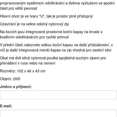
propracovaným systémem odvětrávání a dvěma výztužemi ve spodní
části pro větší pevnost
Hlavní otvor je ve tvaru "U", tak je prostor plně přístupný
Uzavírání je na velice odolný nylonový zip
Na bocích jsou integrované prostorné boční kapsy na brusle s
kvalitním odvětráváním pro rychlé schnutí
V přední části naleznete velkou boční kapsu na další příslušenství, v
níž je další integrovaná menší kapsa na zip vhodná pro osobní věci
Obal má dvě silná nylonová poutka spojitelná suchým zipem pro
přenášení v ruce nebo na rameni
Rozměry: 102 x 46 x 43 cm
Objem: 200l
Jméno a příjmení:
E-mail: