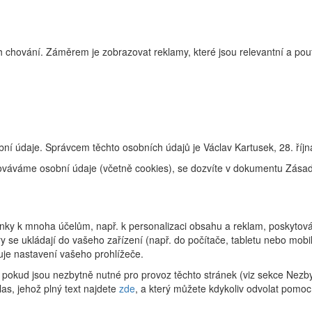
 chování. Záměrem je zobrazovat reklamy, které jsou relevantní a pouta
ní údaje. Správcem těchto osobních údajů je Václav Kartusek, 28. říj
racováváme osobní údaje (včetně cookies), se dozvíte v dokumentu Zás
ky k mnoha účelům, např. k personalizaci obsahu a reklam, poskytování
 se ukládají do vašeho zařízení (např. do počítače, tabletu nebo mob
uje nastavení vašeho prohlížeče.
pokud jsou nezbytně nutné pro provoz těchto stránek (viz sekce Nezby
as, jehož plný text najdete
zde
, a který můžete kdykoliv odvolat pomoc