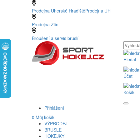
Prodejna Uherské Hradiště
Prodejna UH
Prodejna Zlín
Broušení a servis bruslí
Hledat
Účet
Košík
Přihlášení
0
Můj košík
VÝPRODEJ
BRUSLE
HOKEJKY