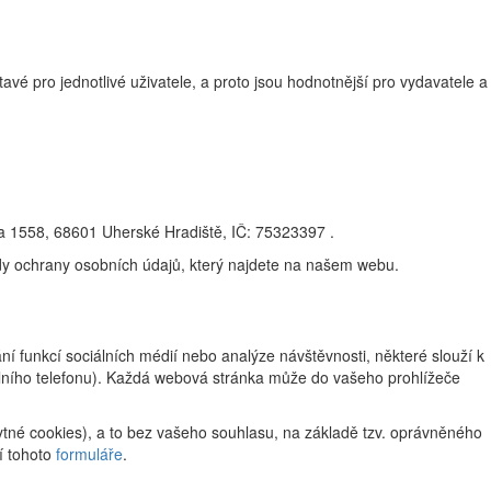
vé pro jednotlivé uživatele, a proto jsou hodnotnější pro vydavatele a
na 1558, 68601 Uherské Hradiště, IČ: 75323397 .
ady ochrany osobních údajů, který najdete na našem webu.
 funkcí sociálních médií nebo analýze návštěvnosti, některé slouží k
ilního telefonu). Každá webová stránka může do vašeho prohlížeče
tné cookies), a to bez vašeho souhlasu, na základě tzv. oprávněného
í tohoto
formuláře
.