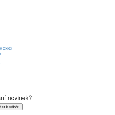
u zboží
ů
ě
ání novinek?