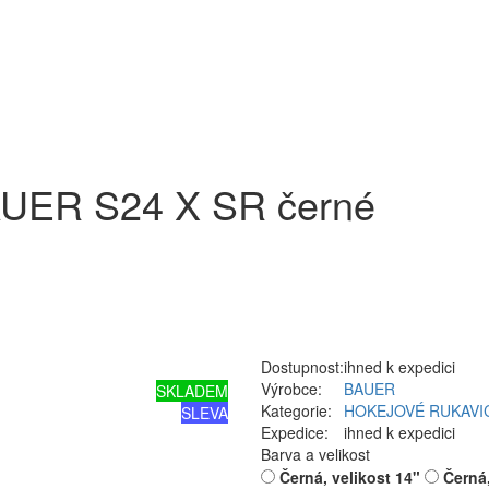
AUER S24 X SR černé
Dostupnost:
ihned k expedici
Výrobce:
BAUER
SKLADEM
Kategorie:
HOKEJOVÉ RUKAVI
SLEVA
Expedice:
ihned k expedici
Barva a velikost
Černá, velikost 14"
Černá,