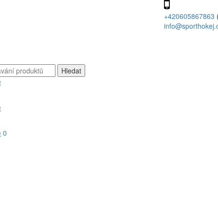
+420605867863
info@sporthokej.
0