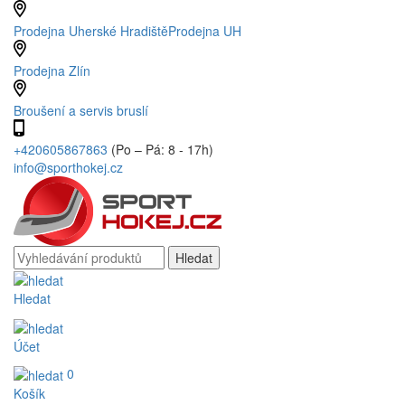
Prodejna Uherské Hradiště
Prodejna UH
Prodejna Zlín
Broušení a servis bruslí
+420605867863
(Po – Pá: 8 - 17h)
info@sporthokej.cz
Hledat
Účet
0
Košík