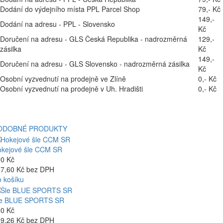
Dodání do výdejního místa PPL Parcel Shop
79,- Kč
149,-
Dodání na adresu - PPL - Slovensko
Kč
Doručení na adresu - GLS Česká Republika - nadrozměrná
129,-
zásilka
Kč
149,-
Doručení na adresu - GLS Slovensko - nadrozměrná zásilka
Kč
Osobní vyzvednutí na prodejně ve Zlíně
0,- Kč
Osobní vyzvednutí na prodejně v Uh. Hradišti
0,- Kč
ODOBNÉ PRODUKTY
kejové šle CCM SR
0 Kč
7,60 Kč bez DPH
 košíku
le BLUE SPORTS SR
0 Kč
9,26 Kč bez DPH