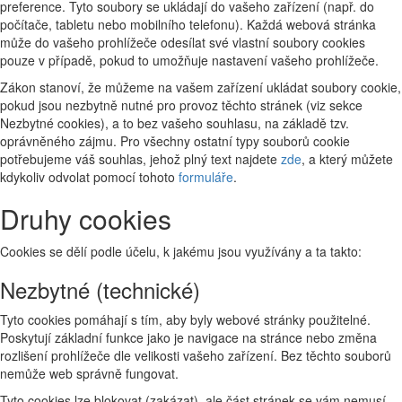
preference. Tyto soubory se ukládají do vašeho zařízení (např. do
počítače, tabletu nebo mobilního telefonu). Každá webová stránka
může do vašeho prohlížeče odesílat své vlastní soubory cookies
pouze v případě, pokud to umožňuje nastavení vašeho prohlížeče.
Zákon stanoví, že můžeme na vašem zařízení ukládat soubory cookie,
pokud jsou nezbytně nutné pro provoz těchto stránek (viz sekce
Nezbytné cookies), a to bez vašeho souhlasu, na základě tzv.
oprávněného zájmu. Pro všechny ostatní typy souborů cookie
potřebujeme váš souhlas, jehož plný text najdete
zde
, a který můžete
kdykoliv odvolat pomocí tohoto
formuláře
.
Druhy cookies
Cookies se dělí podle účelu, k jakému jsou využívány a ta takto:
Nezbytné (technické)
Tyto cookies pomáhají s tím, aby byly webové stránky použitelné.
Poskytují základní funkce jako je navigace na stránce nebo změna
rozlišení prohlížeče dle velikosti vašeho zařízení. Bez těchto souborů
nemůže web správně fungovat.
Tyto cookies lze blokovat (zakázat), ale část stránek se vám nemusí