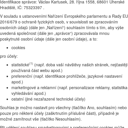
Identifikace správce: Václav Kartusek, 28. října 1558, 68601 Uherské
Hradiště, IČ: 75323397 .
V souladu s ustanoveními Nařízení Evropského parlamentu a Rady EU
2016/679 o ochraně fyzických osob, v souvislosti se zpracováním
osobních údajů (dále jen „Nařízení“) souhlasím tímto s tím, aby výše
uvedená společnost (dále jen „správce“) zpracovávala mnou
poskytnuté osobní údaje (dále jen osobní údaje), a to:
cookies
pro účely:
(1)
statistické
(např. doba vaší návštěvy našich stránek, nejčastěji
používaná část webu apod.)
preferenční (např. identifikace prohlížeče, jazykové nastavení
apod.)
marketingové a reklamní (např. personalizace reklamy, statistika
vyhledávání apod.)
ostatní (jiné nezařazené technické účely)
Souhlas je možno nastavit pro všechny (tlačítko Ano, souhlasím) nebo
pouze pro některé účely (zaškrtnutím příslušné části), případně je
možné zamítnout vše (tlačítko Nesouhlasím).
Při udělení souhlasu smarketingovými a preferenčními cookies může