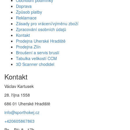
Obchodní podmínky
Doprava
Způsob platby
Reklamace
Zásady pro vrácení/výměnu zboží
Zpracování osobních údajů
Kontakt
Prodejna Uherské Hradiště
Prodejna Zlín
Broušení a servis bruslí
Tabulka velikostí CCM
3D Scanner chodidel
Kontakt
Václav Kartusek
28. října 1558
686 01 Uherské Hradiště
info@sporthokej.cz
+420605867863
Po – Pá: 8 - 17h