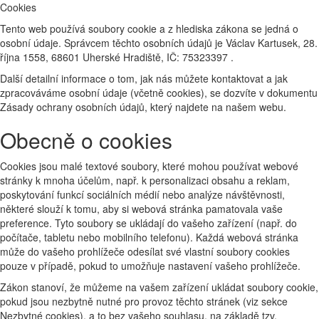
Cookies
Tento web používá soubory cookie a z hlediska zákona se jedná o
osobní údaje. Správcem těchto osobních údajů je Václav Kartusek, 28.
října 1558, 68601 Uherské Hradiště, IČ: 75323397 .
Další detailní informace o tom, jak nás můžete kontaktovat a jak
zpracováváme osobní údaje (včetně cookies), se dozvíte v dokumentu
Zásady ochrany osobních údajů, který najdete na našem webu.
Obecně o cookies
Cookies jsou malé textové soubory, které mohou používat webové
stránky k mnoha účelům, např. k personalizaci obsahu a reklam,
poskytování funkcí sociálních médií nebo analýze návštěvnosti,
některé slouží k tomu, aby si webová stránka pamatovala vaše
preference. Tyto soubory se ukládají do vašeho zařízení (např. do
počítače, tabletu nebo mobilního telefonu). Každá webová stránka
může do vašeho prohlížeče odesílat své vlastní soubory cookies
pouze v případě, pokud to umožňuje nastavení vašeho prohlížeče.
Zákon stanoví, že můžeme na vašem zařízení ukládat soubory cookie,
pokud jsou nezbytně nutné pro provoz těchto stránek (viz sekce
Nezbytné cookies), a to bez vašeho souhlasu, na základě tzv.