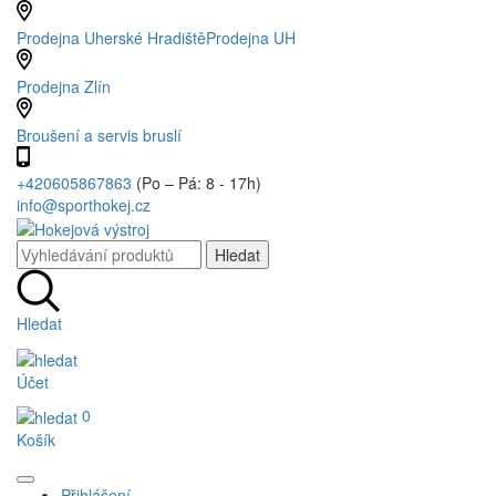
Prodejna Uherské Hradiště
Prodejna UH
Prodejna Zlín
Broušení a servis bruslí
+420605867863
(Po – Pá: 8 - 17h)
info@sporthokej.cz
Hledat
Účet
0
Košík
Přihlášení