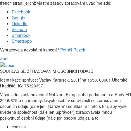
třetích stran, jejichž vlastní zásady zpracování uvádíme zde:
Facebook
Google
LinkedIn
Seznam
Smartlook
Smartsupp
Vypracovala advokátní kancelář
Petráš Rezek
Zpět
SOUHLAS SE ZPRACOVÁNÍM OSOBNÍCH ÚDAJŮ
Identifikace správce: Václav Kartusek, 28. října 1558, 68601 Uherské
Hradiště, IČ: 75323397 .
V souladu s ustanoveními Nařízení Evropského parlamentu a Rady EU
2016/679 o ochraně fyzických osob, v souvislosti se zpracováním
osobních údajů (dále jen „Nařízení“) souhlasím tímto s tím, aby výše
uvedená společnost (dále jen „správce“) zpracovávala mnou
poskytnuté osobní údaje (dále jen osobní údaje), a to:
cookies