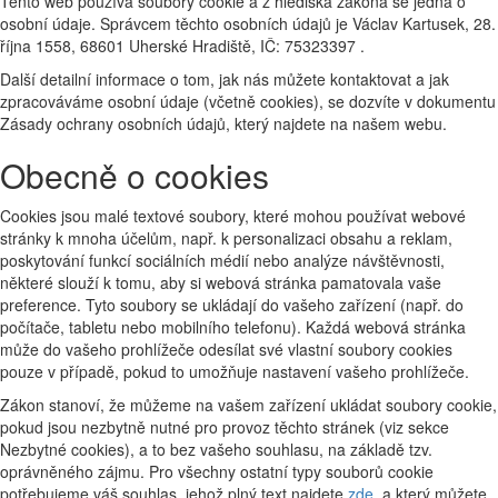
Tento web používá soubory cookie a z hlediska zákona se jedná o
osobní údaje. Správcem těchto osobních údajů je Václav Kartusek, 28.
října 1558, 68601 Uherské Hradiště, IČ: 75323397 .
Další detailní informace o tom, jak nás můžete kontaktovat a jak
zpracováváme osobní údaje (včetně cookies), se dozvíte v dokumentu
Zásady ochrany osobních údajů, který najdete na našem webu.
Obecně o cookies
Cookies jsou malé textové soubory, které mohou používat webové
stránky k mnoha účelům, např. k personalizaci obsahu a reklam,
poskytování funkcí sociálních médií nebo analýze návštěvnosti,
některé slouží k tomu, aby si webová stránka pamatovala vaše
preference. Tyto soubory se ukládají do vašeho zařízení (např. do
počítače, tabletu nebo mobilního telefonu). Každá webová stránka
může do vašeho prohlížeče odesílat své vlastní soubory cookies
pouze v případě, pokud to umožňuje nastavení vašeho prohlížeče.
Zákon stanoví, že můžeme na vašem zařízení ukládat soubory cookie,
pokud jsou nezbytně nutné pro provoz těchto stránek (viz sekce
Nezbytné cookies), a to bez vašeho souhlasu, na základě tzv.
oprávněného zájmu. Pro všechny ostatní typy souborů cookie
potřebujeme váš souhlas, jehož plný text najdete
zde
, a který můžete