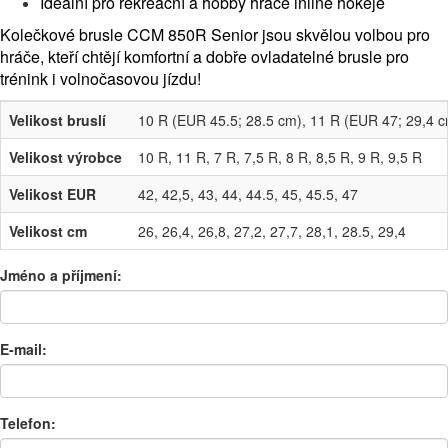
Ideální pro rekreační a hobby hráče inline hokeje
Kolečkové brusle CCM 850R Senior jsou skvělou volbou pro
hráče, kteří chtějí komfortní a dobře ovladatelné brusle pro
trénink i volnočasovou jízdu!
Velikost bruslí
10 R (EUR 45.5; 28.5 cm), 11 R (EUR 47; 29,4 c
Velikost výrobce
10 R, 11 R, 7 R, 7,5 R, 8 R, 8,5 R, 9 R, 9,5 R
Velikost EUR
42, 42,5, 43, 44, 44.5, 45, 45.5, 47
Velikost cm
26, 26,4, 26,8, 27,2, 27,7, 28,1, 28.5, 29,4
Jméno a příjmení:
E-mail:
Telefon: