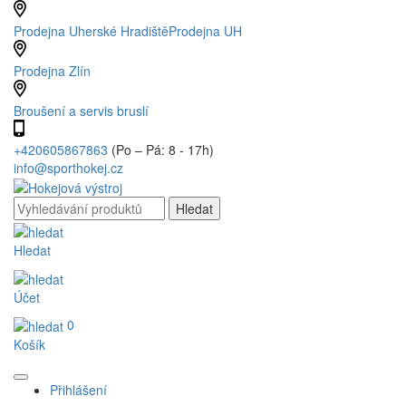
Prodejna Uherské Hradiště
Prodejna UH
Prodejna Zlín
Broušení a servis bruslí
+420605867863
(Po – Pá: 8 - 17h)
info@sporthokej.cz
Hledat
Účet
0
Košík
Přihlášení