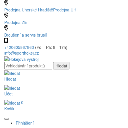
Prodejna Uherské Hradiště
Prodejna UH
Prodejna Zlín
Broušení a servis bruslí
+420605867863
(Po – Pá: 8 - 17h)
info@sporthokej.cz
Hledat
Účet
0
Košík
Přihlášení