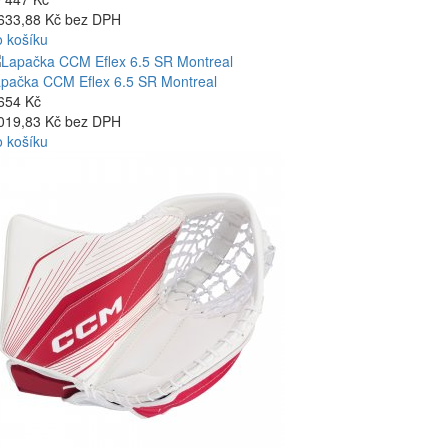
633,88 Kč bez DPH
 košíku
pačka CCM Eflex 6.5 SR Montreal
654 Kč
019,83 Kč bez DPH
 košíku