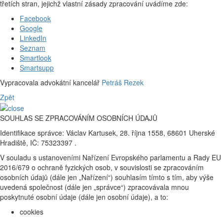
třetích stran, jejichž vlastní zásady zpracování uvádíme zde:
Facebook
Google
LinkedIn
Seznam
Smartlook
Smartsupp
Vypracovala advokátní kancelář
Petráš Rezek
Zpět
SOUHLAS SE ZPRACOVÁNÍM OSOBNÍCH ÚDAJŮ
Identifikace správce: Václav Kartusek, 28. října 1558, 68601 Uherské
Hradiště, IČ: 75323397 .
V souladu s ustanoveními Nařízení Evropského parlamentu a Rady EU
2016/679 o ochraně fyzických osob, v souvislosti se zpracováním
osobních údajů (dále jen „Nařízení“) souhlasím tímto s tím, aby výše
uvedená společnost (dále jen „správce“) zpracovávala mnou
poskytnuté osobní údaje (dále jen osobní údaje), a to:
cookies