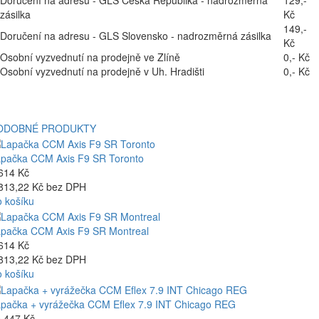
zásilka
Kč
149,-
Doručení na adresu - GLS Slovensko - nadrozměrná zásilka
Kč
Osobní vyzvednutí na prodejně ve Zlíně
0,- Kč
Osobní vyzvednutí na prodejně v Uh. Hradišti
0,- Kč
ODOBNÉ PRODUKTY
pačka CCM Axis F9 SR Toronto
614 Kč
813,22 Kč bez DPH
 košíku
pačka CCM Axis F9 SR Montreal
614 Kč
813,22 Kč bez DPH
 košíku
pačka + vyrážečka CCM Eflex 7.9 INT Chicago REG
 447 Kč