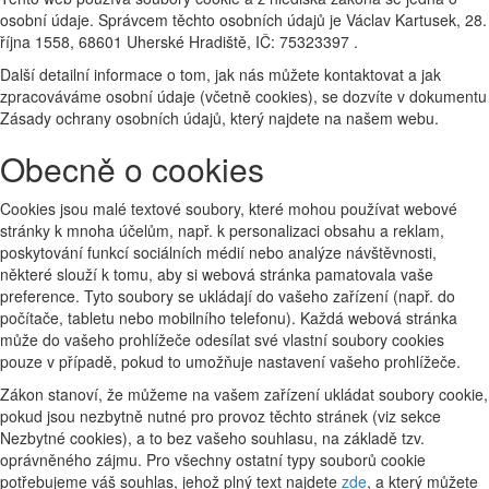
osobní údaje. Správcem těchto osobních údajů je Václav Kartusek, 28.
října 1558, 68601 Uherské Hradiště, IČ: 75323397 .
Další detailní informace o tom, jak nás můžete kontaktovat a jak
zpracováváme osobní údaje (včetně cookies), se dozvíte v dokumentu
Zásady ochrany osobních údajů, který najdete na našem webu.
Obecně o cookies
Cookies jsou malé textové soubory, které mohou používat webové
stránky k mnoha účelům, např. k personalizaci obsahu a reklam,
poskytování funkcí sociálních médií nebo analýze návštěvnosti,
některé slouží k tomu, aby si webová stránka pamatovala vaše
preference. Tyto soubory se ukládají do vašeho zařízení (např. do
počítače, tabletu nebo mobilního telefonu). Každá webová stránka
může do vašeho prohlížeče odesílat své vlastní soubory cookies
pouze v případě, pokud to umožňuje nastavení vašeho prohlížeče.
Zákon stanoví, že můžeme na vašem zařízení ukládat soubory cookie,
pokud jsou nezbytně nutné pro provoz těchto stránek (viz sekce
Nezbytné cookies), a to bez vašeho souhlasu, na základě tzv.
oprávněného zájmu. Pro všechny ostatní typy souborů cookie
potřebujeme váš souhlas, jehož plný text najdete
zde
, a který můžete