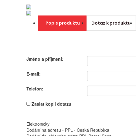
Popis produktu
Dotaz k produktu
Jméno a příjmení:
E-mail:
Telefon:
Zaslat kopii dotazu
Elektronicky
Dodání na adresu - PPL - Česká Republika
Dodání do výdejního místa PPL Parcel Shop