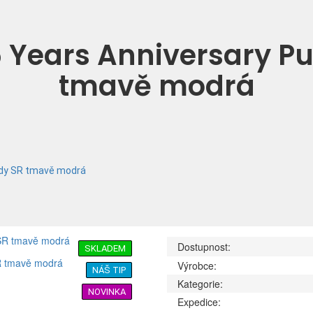
 Years Anniversary Pu
tmavě modrá
ody SR tmavě modrá
Dostupnost:
SKLADEM
Výrobce:
NÁŠ TIP
Kategorie:
NOVINKA
Expedice: