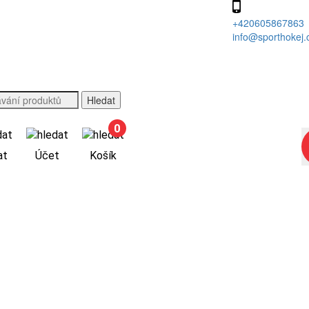
(
+420605867863
info@sporthokej.
0
at
Účet
Košík