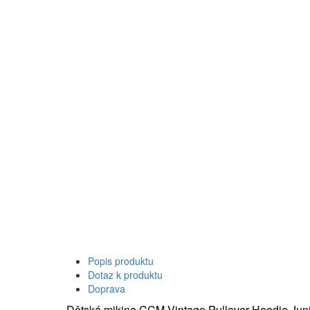
Popis produktu
Dotaz k produktu
Doprava
- Dětská mikina CCM Vintage Pullover Hoodie Jun