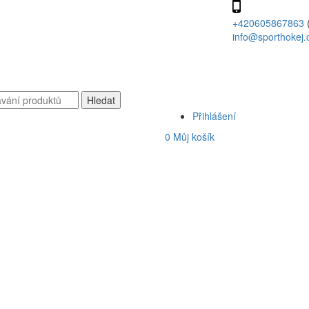
+420605867863
info@sporthokej.
Přihlášení
0
Můj košík