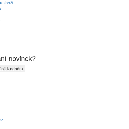
u zboží
ů
ě
ání novinek?
cz