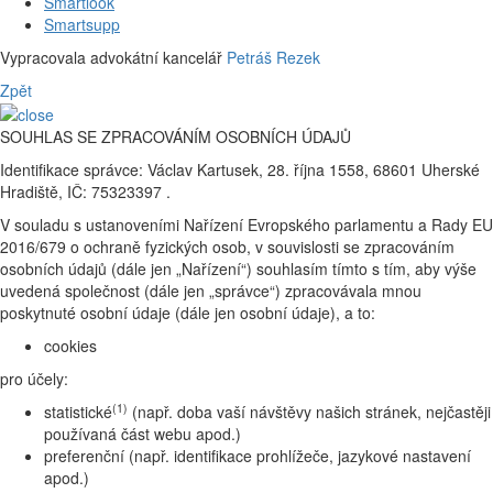
Smartlook
Smartsupp
Vypracovala advokátní kancelář
Petráš Rezek
Zpět
SOUHLAS SE ZPRACOVÁNÍM OSOBNÍCH ÚDAJŮ
Identifikace správce: Václav Kartusek, 28. října 1558, 68601 Uherské
Hradiště, IČ: 75323397 .
V souladu s ustanoveními Nařízení Evropského parlamentu a Rady EU
2016/679 o ochraně fyzických osob, v souvislosti se zpracováním
osobních údajů (dále jen „Nařízení“) souhlasím tímto s tím, aby výše
uvedená společnost (dále jen „správce“) zpracovávala mnou
poskytnuté osobní údaje (dále jen osobní údaje), a to:
cookies
pro účely:
(1)
statistické
(např. doba vaší návštěvy našich stránek, nejčastěji
používaná část webu apod.)
preferenční (např. identifikace prohlížeče, jazykové nastavení
apod.)