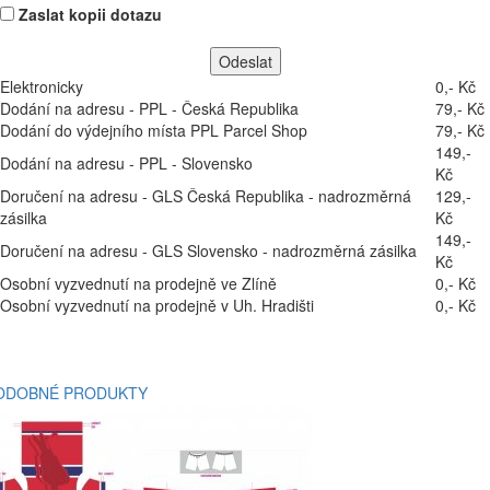
Zaslat kopii dotazu
Elektronicky
0,- Kč
Dodání na adresu - PPL - Česká Republika
79,- Kč
Dodání do výdejního místa PPL Parcel Shop
79,- Kč
149,-
Dodání na adresu - PPL - Slovensko
Kč
Doručení na adresu - GLS Česká Republika - nadrozměrná
129,-
zásilka
Kč
149,-
Doručení na adresu - GLS Slovensko - nadrozměrná zásilka
Kč
Osobní vyzvednutí na prodejně ve Zlíně
0,- Kč
Osobní vyzvednutí na prodejně v Uh. Hradišti
0,- Kč
ODOBNÉ PRODUKTY