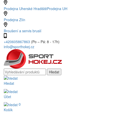
Prodejna Uherské Hradiště
Prodejna UH
Prodejna Zlín
Broušení a servis bruslí
+420605867863
(Po – Pá: 8 - 17h)
info@sporthokej.cz
Hledat
Účet
0
Košík