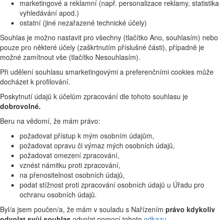
marketingové a reklamní (např. personalizace reklamy, statistika
vyhledávání apod.)
ostatní (jiné nezařazené technické účely)
Souhlas je možno nastavit pro všechny (tlačítko Ano, souhlasím) nebo
pouze pro některé účely (zaškrtnutím příslušné části), případně je
možné zamítnout vše (tlačítko Nesouhlasím).
Při udělení souhlasu smarketingovými a preferenčními cookies může
docházet k profilování.
Poskytnutí údajů k účelům zpracování dle tohoto souhlasu je
dobrovolné.
Beru na vědomí, že mám právo:
požadovat přístup k mým osobním údajům,
požadovat opravu či výmaz mých osobních údajů,
požadovat omezení zpracování,
vznést námitku proti zpracování,
na přenositelnost osobních údajů,
podat stížnost proti zpracování osobních údajů u Úřadu pro
ochranu osobních údajů.
Byl/a jsem poučen/a, že mám v souladu s Nařízením
právo kdykoliv
odvolat svůj souhlas
odvolat pomocí tohoto
odkazu
.