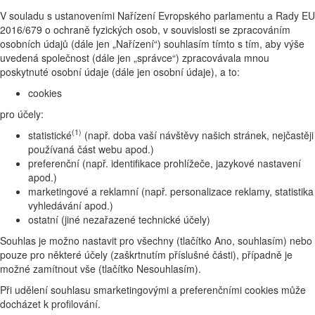
V souladu s ustanoveními Nařízení Evropského parlamentu a Rady EU
2016/679 o ochraně fyzických osob, v souvislosti se zpracováním
osobních údajů (dále jen „Nařízení“) souhlasím tímto s tím, aby výše
uvedená společnost (dále jen „správce“) zpracovávala mnou
poskytnuté osobní údaje (dále jen osobní údaje), a to:
cookies
pro účely:
(1)
statistické
(např. doba vaší návštěvy našich stránek, nejčastěji
používaná část webu apod.)
preferenční (např. identifikace prohlížeče, jazykové nastavení
apod.)
marketingové a reklamní (např. personalizace reklamy, statistika
vyhledávání apod.)
ostatní (jiné nezařazené technické účely)
Souhlas je možno nastavit pro všechny (tlačítko Ano, souhlasím) nebo
pouze pro některé účely (zaškrtnutím příslušné části), případně je
možné zamítnout vše (tlačítko Nesouhlasím).
Při udělení souhlasu smarketingovými a preferenčními cookies může
docházet k profilování.