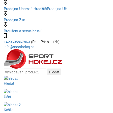
Prodejna Uherské Hradiště
Prodejna UH
Prodejna Zlín
Broušení a servis bruslí
+420605867863
(Po – Pá: 8 - 17h)
info@sporthokej.cz
Hledat
Účet
0
Košík