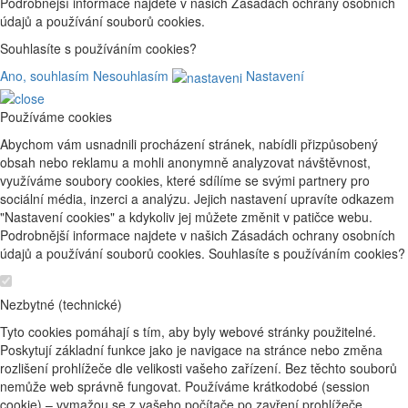
Podrobnější informace najdete v našich Zásadách ochrany osobních
údajů a používání souborů cookies.
Souhlasíte s používáním cookies?
Ano, souhlasím
Nesouhlasím
Nastavení
Používáme cookies
Abychom vám usnadnili procházení stránek, nabídli přizpůsobený
obsah nebo reklamu a mohli anonymně analyzovat návštěvnost,
využíváme soubory cookies, které sdílíme se svými partnery pro
sociální média, inzerci a analýzu. Jejich nastavení upravíte odkazem
"Nastavení cookies" a kdykoliv jej můžete změnit v patičce webu.
Podrobnější informace najdete v našich Zásadách ochrany osobních
údajů a používání souborů cookies. Souhlasíte s používáním cookies?
Nezbytné (technické)
Tyto cookies pomáhají s tím, aby byly webové stránky použitelné.
Poskytují základní funkce jako je navigace na stránce nebo změna
rozlišení prohlížeče dle velikosti vašeho zařízení. Bez těchto souborů
nemůže web správně fungovat. Používáme krátkodobé (session
cookie) – vymažou se z vašeho počítače po zavření prohlížeče.