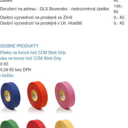
zásilka
Kč
149,-
Doručení na adresu - GLS Slovensko - nadrozměrná zásilka
Kč
Osobní vyzvednutí na prodejně ve Zlíně
0,- Kč
Osobní vyzvednutí na prodejně v Uh. Hradišti
0,- Kč
ODOBNÉ PRODUKTY
ska na konce holí CCM Stick Grip
0 Kč
5,29 Kč bez DPH
 košíku