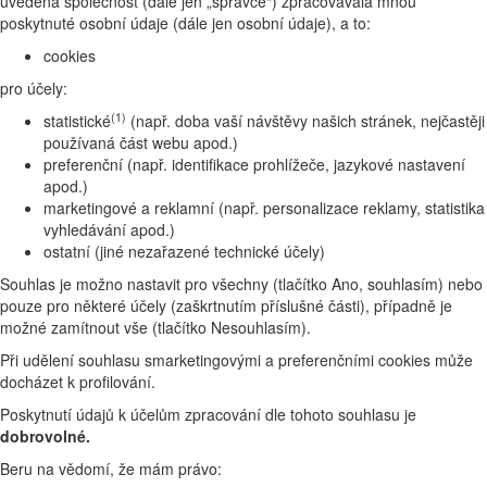
uvedená společnost (dále jen „správce“) zpracovávala mnou
poskytnuté osobní údaje (dále jen osobní údaje), a to:
cookies
pro účely:
(1)
statistické
(např. doba vaší návštěvy našich stránek, nejčastěji
používaná část webu apod.)
preferenční (např. identifikace prohlížeče, jazykové nastavení
apod.)
marketingové a reklamní (např. personalizace reklamy, statistika
vyhledávání apod.)
ostatní (jiné nezařazené technické účely)
Souhlas je možno nastavit pro všechny (tlačítko Ano, souhlasím) nebo
pouze pro některé účely (zaškrtnutím příslušné části), případně je
možné zamítnout vše (tlačítko Nesouhlasím).
Při udělení souhlasu smarketingovými a preferenčními cookies může
docházet k profilování.
Poskytnutí údajů k účelům zpracování dle tohoto souhlasu je
dobrovolné.
Beru na vědomí, že mám právo: