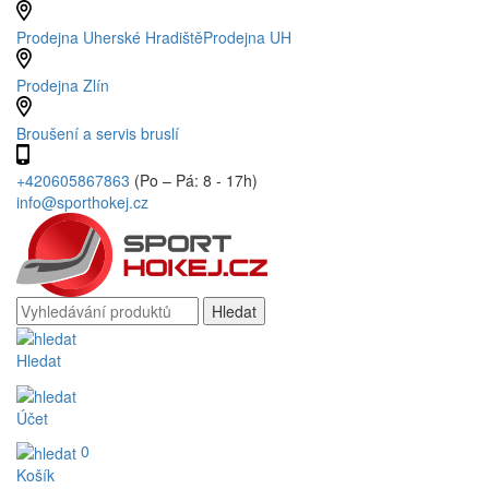
Prodejna Uherské Hradiště
Prodejna UH
Prodejna Zlín
Broušení a servis bruslí
+420605867863
(Po – Pá: 8 - 17h)
info@sporthokej.cz
Hledat
Účet
0
Košík