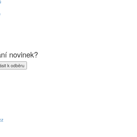
ů
ě
ání novinek?
cz