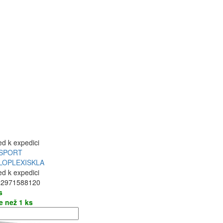
ed k expedici
SPORT
LOPLEXISKLA
ed k expedici
02971588120
s
e než 1 ks