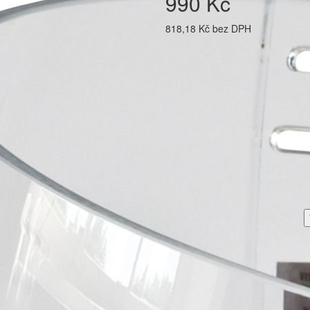
990 Kč
818,18 Kč bez DPH
PODOBNÉ PRODUKTY
Plexi CCM VR11 Pro Short Cut CE
1 643 Kč
1 357,85 Kč bez DPH
Do košíku