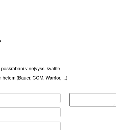
u
a poškrábání v nejvyšší kvalitě
 helem (Bauer, CCM, Warrior, ...)