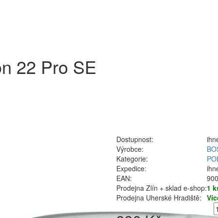
n 22 Pro SE
Dostupnost:
ihn
Výrobce:
BO
Kategorie:
PO
Expedice:
ihn
EAN:
90
Prodejna Zlín + sklad e-shop:
1 k
Prodejna Uherské Hradiště:
Víc