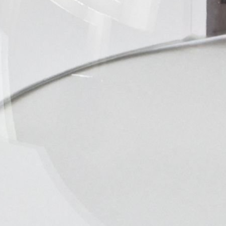
Plexi CCM VR PRO Cut
1 883 Kč
1 556,20 Kč bez DPH
Do košíku
Plexi BOSPORT Vision 22 Pro SD
990 Kč
818,18 Kč bez DPH
Do košíku
Plexi BOSPORT Vision 22 Pro SC
990 Kč
818,18 Kč bez DPH
Do košíku
Plexi BOSPORT VISION 17 Pro B5
1 099 Kč
908,26 Kč bez DPH
Do košíku