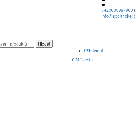
+420605867863
info@sporthokej.
Přihlášení
0
Můj košík