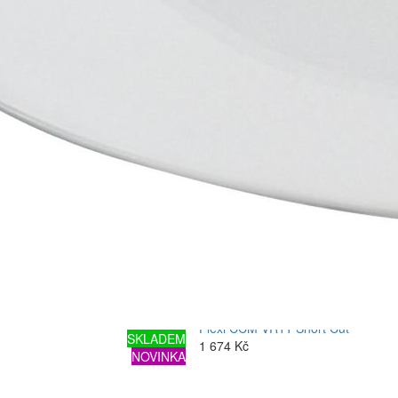
Plexi BOSPORT VISION 17 Pro B2
1 099 Kč
908,26 Kč bez DPH
Do košíku
Plexi BOSPORT VISION 17 Pro B1
1 099 Kč
908,26 Kč bez DPH
Do košíku
Plexi CCM VR11 Short Cut
SKLADEM
1 674 Kč
NOVINKA