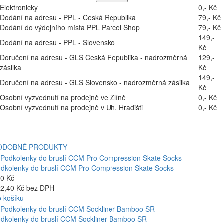
Elektronicky
0,- Kč
Dodání na adresu - PPL - Česká Republika
79,- Kč
Dodání do výdejního místa PPL Parcel Shop
79,- Kč
149,-
Dodání na adresu - PPL - Slovensko
Kč
Doručení na adresu - GLS Česká Republika - nadrozměrná
129,-
zásilka
Kč
149,-
Doručení na adresu - GLS Slovensko - nadrozměrná zásilka
Kč
Osobní vyzvednutí na prodejně ve Zlíně
0,- Kč
Osobní vyzvednutí na prodejně v Uh. Hradišti
0,- Kč
ODOBNÉ PRODUKTY
dkolenky do bruslí CCM Pro Compression Skate Socks
0 Kč
2,40 Kč bez DPH
 košíku
dkolenky do bruslí CCM Sockliner Bamboo SR