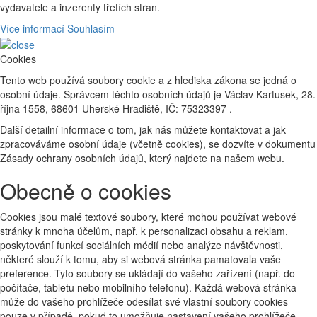
vydavatele a inzerenty třetích stran.
Více informací
Souhlasím
Cookies
Tento web používá soubory cookie a z hlediska zákona se jedná o
osobní údaje. Správcem těchto osobních údajů je Václav Kartusek, 28.
října 1558, 68601 Uherské Hradiště, IČ: 75323397 .
Další detailní informace o tom, jak nás můžete kontaktovat a jak
zpracováváme osobní údaje (včetně cookies), se dozvíte v dokumentu
Zásady ochrany osobních údajů, který najdete na našem webu.
Obecně o cookies
Cookies jsou malé textové soubory, které mohou používat webové
stránky k mnoha účelům, např. k personalizaci obsahu a reklam,
poskytování funkcí sociálních médií nebo analýze návštěvnosti,
některé slouží k tomu, aby si webová stránka pamatovala vaše
preference. Tyto soubory se ukládají do vašeho zařízení (např. do
počítače, tabletu nebo mobilního telefonu). Každá webová stránka
může do vašeho prohlížeče odesílat své vlastní soubory cookies
pouze v případě, pokud to umožňuje nastavení vašeho prohlížeče.