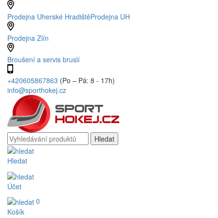
Prodejna Uherské Hradiště
Prodejna UH
Prodejna Zlín
Broušení a servis bruslí
+420605867863
(Po – Pá: 8 - 17h)
info@sporthokej.cz
Hledat
Účet
0
Košík