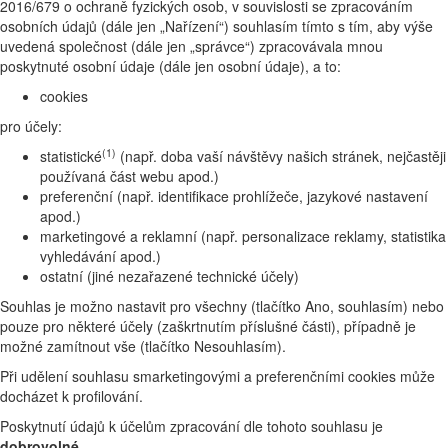
2016/679 o ochraně fyzických osob, v souvislosti se zpracováním
osobních údajů (dále jen „Nařízení“) souhlasím tímto s tím, aby výše
uvedená společnost (dále jen „správce“) zpracovávala mnou
poskytnuté osobní údaje (dále jen osobní údaje), a to:
cookies
pro účely:
(1)
statistické
(např. doba vaší návštěvy našich stránek, nejčastěji
používaná část webu apod.)
preferenční (např. identifikace prohlížeče, jazykové nastavení
apod.)
marketingové a reklamní (např. personalizace reklamy, statistika
vyhledávání apod.)
ostatní (jiné nezařazené technické účely)
Souhlas je možno nastavit pro všechny (tlačítko Ano, souhlasím) nebo
pouze pro některé účely (zaškrtnutím příslušné části), případně je
možné zamítnout vše (tlačítko Nesouhlasím).
Při udělení souhlasu smarketingovými a preferenčními cookies může
docházet k profilování.
Poskytnutí údajů k účelům zpracování dle tohoto souhlasu je
dobrovolné.