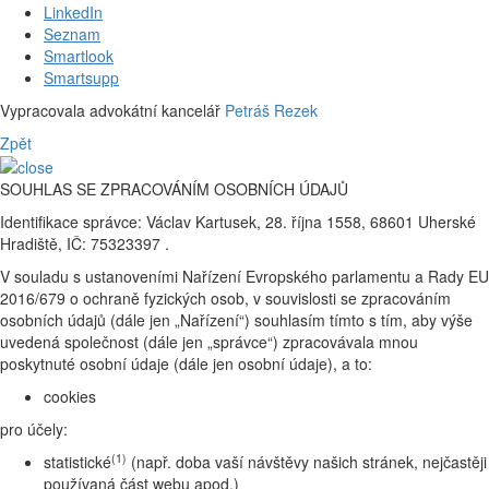
LinkedIn
Seznam
Smartlook
Smartsupp
Vypracovala advokátní kancelář
Petráš Rezek
Zpět
SOUHLAS SE ZPRACOVÁNÍM OSOBNÍCH ÚDAJŮ
Identifikace správce: Václav Kartusek, 28. října 1558, 68601 Uherské
Hradiště, IČ: 75323397 .
V souladu s ustanoveními Nařízení Evropského parlamentu a Rady EU
2016/679 o ochraně fyzických osob, v souvislosti se zpracováním
osobních údajů (dále jen „Nařízení“) souhlasím tímto s tím, aby výše
uvedená společnost (dále jen „správce“) zpracovávala mnou
poskytnuté osobní údaje (dále jen osobní údaje), a to:
cookies
pro účely:
(1)
statistické
(např. doba vaší návštěvy našich stránek, nejčastěji
používaná část webu apod.)