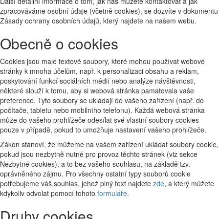
Další detailní informace o tom, jak nás můžete kontaktovat a jak
zpracováváme osobní údaje (včetně cookies), se dozvíte v dokumentu
Zásady ochrany osobních údajů, který najdete na našem webu.
Obecně o cookies
Cookies jsou malé textové soubory, které mohou používat webové
stránky k mnoha účelům, např. k personalizaci obsahu a reklam,
poskytování funkcí sociálních médií nebo analýze návštěvnosti,
některé slouží k tomu, aby si webová stránka pamatovala vaše
preference. Tyto soubory se ukládají do vašeho zařízení (např. do
počítače, tabletu nebo mobilního telefonu). Každá webová stránka
může do vašeho prohlížeče odesílat své vlastní soubory cookies
pouze v případě, pokud to umožňuje nastavení vašeho prohlížeče.
Zákon stanoví, že můžeme na vašem zařízení ukládat soubory cookie,
pokud jsou nezbytně nutné pro provoz těchto stránek (viz sekce
Nezbytné cookies), a to bez vašeho souhlasu, na základě tzv.
oprávněného zájmu. Pro všechny ostatní typy souborů cookie
potřebujeme váš souhlas, jehož plný text najdete
zde
, a který můžete
kdykoliv odvolat pomocí tohoto
formuláře
.
Druhy cookies