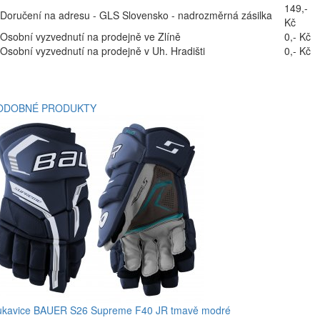
149,-
Doručení na adresu - GLS Slovensko - nadrozměrná zásilka
Kč
Osobní vyzvednutí na prodejně ve Zlíně
0,- Kč
Osobní vyzvednutí na prodejně v Uh. Hradišti
0,- Kč
ODOBNÉ PRODUKTY
ukavice BAUER S26 Supreme F40 JR tmavě modré