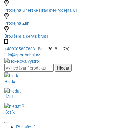
Prodejna Uherské Hradiště
Prodejna UH
Prodejna Zlín
Broušení a servis bruslí
+420605867863
(Po – Pá: 8 - 17h)
info@sporthokej.cz
Hledat
Účet
0
Košík
Přihlášení