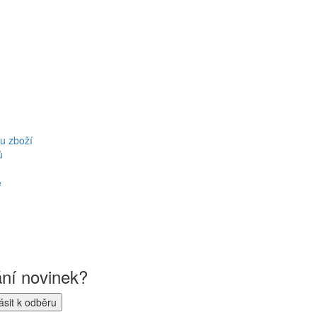
u zboží
ů
ě
ání novinek?