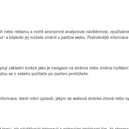
h nebo reklamu a mohli anonymně analyzovat návštěvnost, využíváme s
ies" a kdykoliv jej můžete změnit v patičce webu. Podrobnější informa
ytují základní funkce jako je navigace na stránce nebo změna rozlišení
žou se z vašeho počítače po zavření prohlížeče.
nformace, které mění způsob, jakým se webová stránka chová nebo vyp
tomu, jak návštěvníci interagují s webovými stránkami tím, že shroma