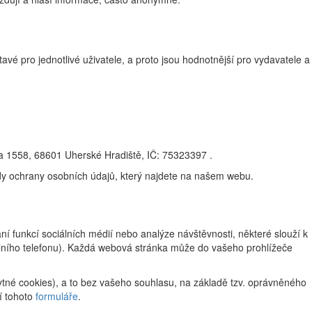
vé pro jednotlivé uživatele, a proto jsou hodnotnější pro vydavatele a
na 1558, 68601 Uherské Hradiště, IČ: 75323397 .
ady ochrany osobních údajů, který najdete na našem webu.
 funkcí sociálních médií nebo analýze návštěvnosti, některé slouží k
ilního telefonu). Každá webová stránka může do vašeho prohlížeče
tné cookies), a to bez vašeho souhlasu, na základě tzv. oprávněného
í tohoto
formuláře
.