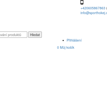
+420605867863
info@sporthokej.
Přihlášení
0
Můj košík