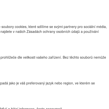
oubory cookies, které sdílíme se svými partnery pro sociální média,
ce najdete v našich Zásadách ochrany osobních údajů a používání
 prohlížeče dle velikosti vašeho zařízení. Bez těchto souborů nemůže
adá jako je váš preferovaný jazyk nebo region, ve kterém se
žďují a hlásí informace, často anonymně.