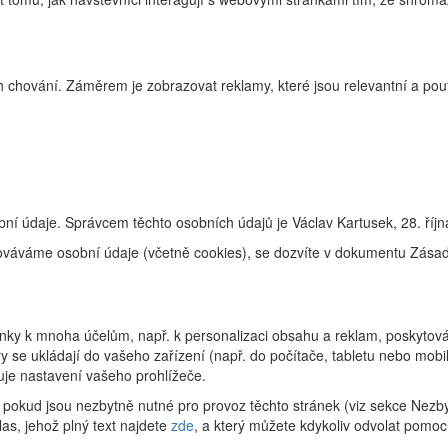
 chování. Záměrem je zobrazovat reklamy, které jsou relevantní a pouta
ní údaje. Správcem těchto osobních údajů je Václav Kartusek, 28. říj
racováváme osobní údaje (včetně cookies), se dozvíte v dokumentu Zás
ky k mnoha účelům, např. k personalizaci obsahu a reklam, poskytování
 se ukládají do vašeho zařízení (např. do počítače, tabletu nebo mob
uje nastavení vašeho prohlížeče.
pokud jsou nezbytně nutné pro provoz těchto stránek (viz sekce Nezby
as, jehož plný text najdete
zde
, a který můžete kdykoliv odvolat pomoc