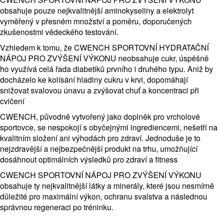
obsahuje pouze nejkvalitnější aminokyseliny a elektrolyt
vyměřený v přesném množství a poměru, doporučených
zkušenostmi vědeckého testování.
Vzhledem k tomu, že CWENCH SPORTOVNÍ HYDRATAČNÍ
NÁPOJ PRO ZVÝŠENÍ VÝKONU neobsahuje cukr, úspěšně
ho využívá celá řada diabetiků prvního i druhého typu. Aniž by
docházelo ke kolísání hladiny cukru v krvi, dopomáhají
snižovat svalovou únavu a zvýšovat chuť a koncentraci při
cvičení
CWENCH, původně vytvořený jako doplněk pro vrcholové
sportovce, se nespokojí s obyčejnými ingrediencemi, nešetří na
kvalitním složení ani výhodách pro zdraví. Jednoduše je to
nejzdravější a nejbezpečnější produkt na trhu, umožňující
dosáhnout optimálních výsledků pro zdraví a fitness
CWENCH SPORTOVNÍ NÁPOJ PRO ZVÝŠENÍ VÝKONU
obsahuje ty nejkvalitnější látky a minerály, které jsou nesmírně
důležité pro maximální výkon, ochranu svalstva a následnou
správnou regeneraci po tréninku.