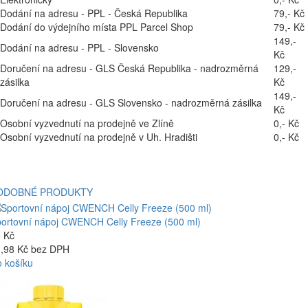
Dodání na adresu - PPL - Česká Republika
79,- Kč
Dodání do výdejního místa PPL Parcel Shop
79,- Kč
149,-
Dodání na adresu - PPL - Slovensko
Kč
Doručení na adresu - GLS Česká Republika - nadrozměrná
129,-
zásilka
Kč
149,-
Doručení na adresu - GLS Slovensko - nadrozměrná zásilka
Kč
Osobní vyzvednutí na prodejně ve Zlíně
0,- Kč
Osobní vyzvednutí na prodejně v Uh. Hradišti
0,- Kč
ODOBNÉ PRODUKTY
ortovní nápoj CWENCH Celly Freeze (500 ml)
 Kč
,98 Kč bez DPH
 košíku