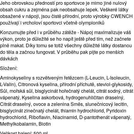
Jeho obrovskou předností pro sportovce je mimo jiné nulový
obsah cukru a zejména pak neobsahuje lepek. Veškeré látky
obsažené v nápoji, jsou čistě přírodní, proto výrobky CWENCH
používají i vrcholoví sportovci včetně olympioniků
Konzumujte před i v průběhu zátěže - Nápoj maximalizuje váš
výkon, proto je důležité se ho napít ještě před tím, než začnete
plně makat. Díky tomu se totiž všechny důležité látky dostanou
do těla a začnou fungovat. V průběhu pak pijte po menších
dávkách
Složení:
Aminokyseliny s rozvětveným řetězcem (L-Leucin, L-Isoleucin,
L-Valin), Citronová kyselina, přírodní příchutě, steviol-glykosidy,
Sůl, mořská sůl, bisglycinát hořečnatý chelát, citrát sodný, citrát
vápenatý, Kyselina askorbová, hydrogenuhličitan draselný,
Citrát draselný, ovoce a zelenina Směs, slunečnicový lecitin,
bisglycinát zinečnatý chelát, thiamin hydrochlorid, Pyridoxin
hydrochlorid, Riboflavin, Niacinamid, D-pantothenát vápenatý,
Methylkobalamin, Biotin
Velikost balení: 500 ml