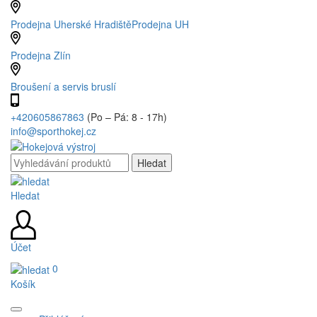
Prodejna Uherské Hradiště
Prodejna UH
Prodejna Zlín
Broušení a servis bruslí
+420605867863
(Po – Pá: 8 - 17h)
info@sporthokej.cz
Hledat
Účet
0
Košík