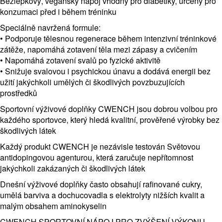
Bezlepkový, veganský nápoj vhodný pro diabetiky, určený pro
konzumaci před i během tréninku
Speciálně navržená formule:
• Podporuje tělesnou regenerace během intenzivní tréninkové
zátěže, napomáhá zotavení těla mezi zápasy a cvičením
• Napomáhá zotavení svalů po fyzické aktivitě
• Snižuje svalovou i psychickou únavu a dodává energii bez
užití jakýchkoli umělých či škodlivých povzbuzujících
prostředků
Sportovní výživové doplňky CWENCH jsou dobrou volbou pro
každého sportovce, který hledá kvalitní, prověřené výrobky bez
škodlivých látek
Každý produkt CWENCH je nezávisle testován Světovou
antidopingovou agenturou, která zaručuje nepřítomnost
jakýchkoli zakázaných či škodlivých látek
Dnešní výživové doplňky často obsahují rafinované cukry,
umělá barviva a dochucovadla s elektrolyty nižších kvalit a
malým obsahem aminokyselin
CWENCH SPORTOVNÍ NÁPOJ PRO ZVÝŠENÍ VÝKONU