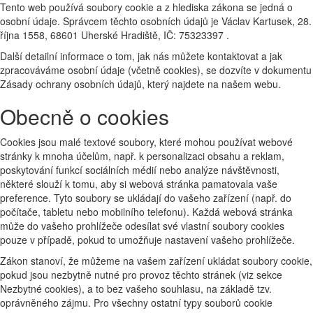
Tento web používá soubory cookie a z hlediska zákona se jedná o
osobní údaje. Správcem těchto osobních údajů je Václav Kartusek, 28.
října 1558, 68601 Uherské Hradiště, IČ: 75323397 .
Další detailní informace o tom, jak nás můžete kontaktovat a jak
zpracováváme osobní údaje (včetně cookies), se dozvíte v dokumentu
Zásady ochrany osobních údajů, který najdete na našem webu.
Obecně o cookies
Cookies jsou malé textové soubory, které mohou používat webové
stránky k mnoha účelům, např. k personalizaci obsahu a reklam,
poskytování funkcí sociálních médií nebo analýze návštěvnosti,
některé slouží k tomu, aby si webová stránka pamatovala vaše
preference. Tyto soubory se ukládají do vašeho zařízení (např. do
počítače, tabletu nebo mobilního telefonu). Každá webová stránka
může do vašeho prohlížeče odesílat své vlastní soubory cookies
pouze v případě, pokud to umožňuje nastavení vašeho prohlížeče.
Zákon stanoví, že můžeme na vašem zařízení ukládat soubory cookie,
pokud jsou nezbytně nutné pro provoz těchto stránek (viz sekce
Nezbytné cookies), a to bez vašeho souhlasu, na základě tzv.
oprávněného zájmu. Pro všechny ostatní typy souborů cookie