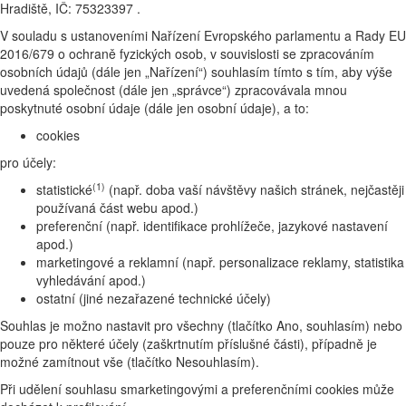
Hradiště, IČ: 75323397 .
V souladu s ustanoveními Nařízení Evropského parlamentu a Rady EU
2016/679 o ochraně fyzických osob, v souvislosti se zpracováním
osobních údajů (dále jen „Nařízení“) souhlasím tímto s tím, aby výše
uvedená společnost (dále jen „správce“) zpracovávala mnou
poskytnuté osobní údaje (dále jen osobní údaje), a to:
cookies
pro účely:
(1)
statistické
(např. doba vaší návštěvy našich stránek, nejčastěji
používaná část webu apod.)
preferenční (např. identifikace prohlížeče, jazykové nastavení
apod.)
marketingové a reklamní (např. personalizace reklamy, statistika
vyhledávání apod.)
ostatní (jiné nezařazené technické účely)
Souhlas je možno nastavit pro všechny (tlačítko Ano, souhlasím) nebo
pouze pro některé účely (zaškrtnutím příslušné části), případně je
možné zamítnout vše (tlačítko Nesouhlasím).
Při udělení souhlasu smarketingovými a preferenčními cookies může