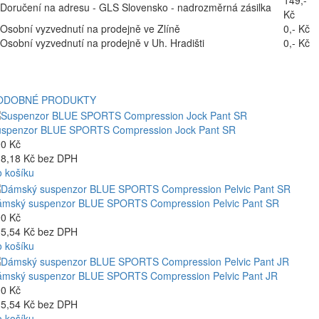
Doručení na adresu - GLS Slovensko - nadrozměrná zásilka
Kč
Osobní vyzvednutí na prodejně ve Zlíně
0,- Kč
Osobní vyzvednutí na prodejně v Uh. Hradišti
0,- Kč
ODOBNÉ PRODUKTY
uspenzor BLUE SPORTS Compression Jock Pant SR
0 Kč
8,18 Kč bez DPH
 košíku
mský suspenzor BLUE SPORTS Compression Pelvic Pant SR
0 Kč
5,54 Kč bez DPH
 košíku
mský suspenzor BLUE SPORTS Compression Pelvic Pant JR
0 Kč
5,54 Kč bez DPH
 košíku