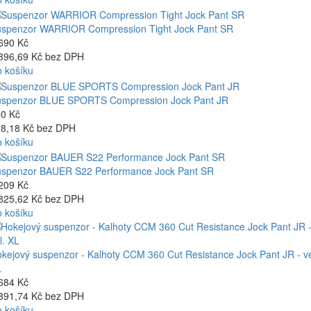
spenzor WARRIOR Compression Tight Jock Pant SR
690 Kč
396,69 Kč bez DPH
 košíku
spenzor BLUE SPORTS Compression Jock Pant JR
0 Kč
8,18 Kč bez DPH
 košíku
spenzor BAUER S22 Performance Jock Pant SR
209 Kč
825,62 Kč bez DPH
 košíku
kejový suspenzor - Kalhoty CCM 360 Cut Resistance Jock Pant JR - ve
L
684 Kč
391,74 Kč bez DPH
 košíku