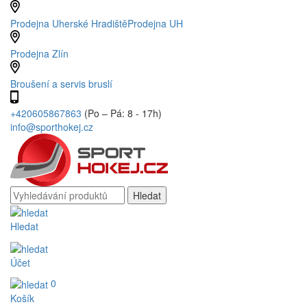
Prodejna Uherské Hradiště
Prodejna UH
Prodejna Zlín
Broušení a servis bruslí
+420605867863
(Po – Pá: 8 - 17h)
info@sporthokej.cz
Hledat
Účet
0
Košík