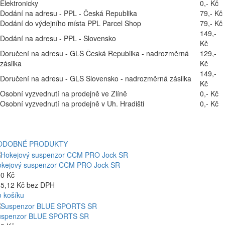
Elektronicky
0,- Kč
Dodání na adresu - PPL - Česká Republika
79,- Kč
Dodání do výdejního místa PPL Parcel Shop
79,- Kč
149,-
Dodání na adresu - PPL - Slovensko
Kč
Doručení na adresu - GLS Česká Republika - nadrozměrná
129,-
zásilka
Kč
149,-
Doručení na adresu - GLS Slovensko - nadrozměrná zásilka
Kč
Osobní vyzvednutí na prodejně ve Zlíně
0,- Kč
Osobní vyzvednutí na prodejně v Uh. Hradišti
0,- Kč
ODOBNÉ PRODUKTY
kejový suspenzor CCM PRO Jock SR
0 Kč
5,12 Kč bez DPH
 košíku
uspenzor BLUE SPORTS SR