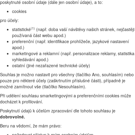
poskytnuté osobní údaje (dále jen osobní údaje), a to:
cookies
pro účely:
(1)
statistické
(např. doba vaší návštěvy našich stránek, nejčastěji
používaná část webu apod.)
preferenční (např. identifikace prohlížeče, jazykové nastavení
apod.)
marketingové a reklamní (např. personalizace reklamy, statistika
vyhledávání apod.)
ostatní (jiné nezařazené technické účely)
Souhlas je možno nastavit pro všechny (tlačítko Ano, souhlasím) nebo
pouze pro některé účely (zaškrtnutím příslušné části), případně je
možné zamítnout vše (tlačítko Nesouhlasím).
Při udělení souhlasu smarketingovými a preferenčními cookies může
docházet k profilování.
Poskytnutí údajů k účelům zpracování dle tohoto souhlasu je
dobrovolné.
Beru na vědomí, že mám právo:
požadovat přístup k mým osobním údajům,