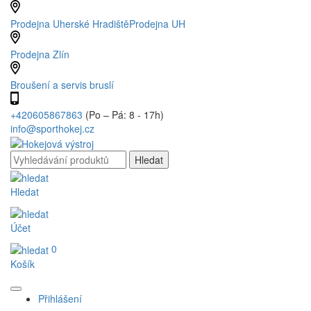
Prodejna Uherské Hradiště
Prodejna UH
Prodejna Zlín
Broušení a servis bruslí
+420605867863
(Po – Pá: 8 - 17h)
info@sporthokej.cz
Hledat
Účet
0
Košík
Přihlášení