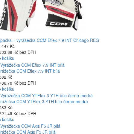
pačka + vyrážečka CCM Eflex 7.9 INT Chicago REG
 447 Kč
633,88 Kč bez DPH
 košíku
rážečka CCM Eflex 7.9 INT bílá
582 Kč
786,78 Kč bez DPH
 košíku
rážečka CCM YTFlex 3 YTH bílo-černo-modrá
083 Kč
721,49 Kč bez DPH
 košíku
rážečka CCM Axis F5 JR bílá