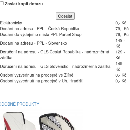
Zaslat kopii dotazu
Elektronicky
0,- Kč
Dodání na adresu - PPL - Česká Republika
79,- Kč
Dodání do výdejního místa PPL Parcel Shop
79,- Kč
149,-
Dodání na adresu - PPL - Slovensko
Kč
Doručení na adresu - GLS Česká Republika - nadrozměrná
129,-
zásilka
Kč
149,-
Doručení na adresu - GLS Slovensko - nadrozměrná zásilka
Kč
Osobní vyzvednutí na prodejně ve Zlíně
0,- Kč
Osobní vyzvednutí na prodejně v Uh. Hradišti
0,- Kč
ODOBNÉ PRODUKTY