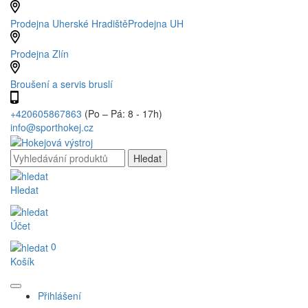
Prodejna Uherské Hradiště
Prodejna UH
Prodejna Zlín
Broušení a servis bruslí
+420605867863
(Po – Pá: 8 - 17h)
info@sporthokej.cz
Hledat
Účet
0
Košík
Přihlášení