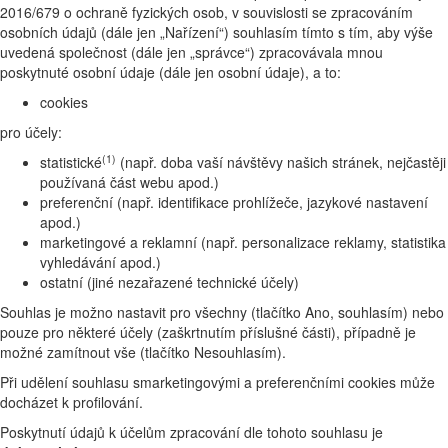
2016/679 o ochraně fyzických osob, v souvislosti se zpracováním
osobních údajů (dále jen „Nařízení“) souhlasím tímto s tím, aby výše
uvedená společnost (dále jen „správce“) zpracovávala mnou
poskytnuté osobní údaje (dále jen osobní údaje), a to:
cookies
pro účely:
(1)
statistické
(např. doba vaší návštěvy našich stránek, nejčastěji
používaná část webu apod.)
preferenční (např. identifikace prohlížeče, jazykové nastavení
apod.)
marketingové a reklamní (např. personalizace reklamy, statistika
vyhledávání apod.)
ostatní (jiné nezařazené technické účely)
Souhlas je možno nastavit pro všechny (tlačítko Ano, souhlasím) nebo
pouze pro některé účely (zaškrtnutím příslušné části), případně je
možné zamítnout vše (tlačítko Nesouhlasím).
Při udělení souhlasu smarketingovými a preferenčními cookies může
docházet k profilování.
Poskytnutí údajů k účelům zpracování dle tohoto souhlasu je