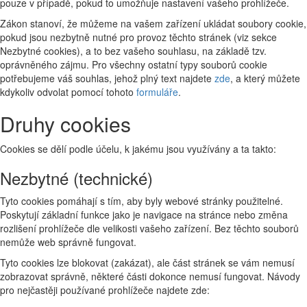
pouze v případě, pokud to umožňuje nastavení vašeho prohlížeče.
Zákon stanoví, že můžeme na vašem zařízení ukládat soubory cookie,
pokud jsou nezbytně nutné pro provoz těchto stránek (viz sekce
Nezbytné cookies), a to bez vašeho souhlasu, na základě tzv.
oprávněného zájmu. Pro všechny ostatní typy souborů cookie
potřebujeme váš souhlas, jehož plný text najdete
zde
, a který můžete
kdykoliv odvolat pomocí tohoto
formuláře
.
Druhy cookies
Cookies se dělí podle účelu, k jakému jsou využívány a ta takto:
Nezbytné (technické)
Tyto cookies pomáhají s tím, aby byly webové stránky použitelné.
Poskytují základní funkce jako je navigace na stránce nebo změna
rozlišení prohlížeče dle velikosti vašeho zařízení. Bez těchto souborů
nemůže web správně fungovat.
Tyto cookies lze blokovat (zakázat), ale část stránek se vám nemusí
zobrazovat správně, některé části dokonce nemusí fungovat. Návody
pro nejčastěji používané prohlížeče najdete zde: