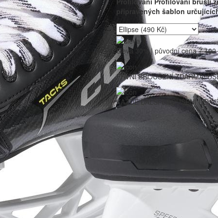
Profilování
Profilování bruslí
připravených šablon určujících
Sleva 30% | původní cena
7 190
PRVNÍ BROUŠENÍ ZDARMA! UŠ
KAŽDÉ DALŠÍ BROUŠENÍ LEVNĚ
TKANIČKY
VLOŽKY DO BRUSLÍ
C