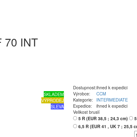
 70 INT
Dostupnost:
ihned k expedici
Výrobce:
CCM
SKLADEM
Kategorie:
INTERMEDIATE
VÝPRODEJ
Expedice:
ihned k expedici
SLEVA
Velikost bruslí
5 R (EUR 38,5 ; 24,3 cm)
5
6,5 R (EUR 41 , UK 7 ; 25,5 