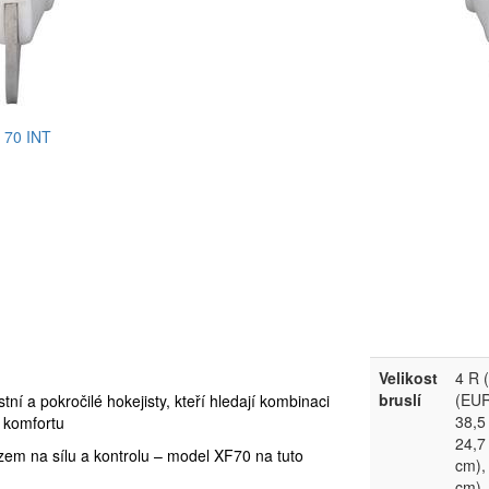
Velikost
4 R 
bruslí
(EUR
í a pokročilé hokejisty, kteří hledají kombinaci
38,5
 komfortu
24,7
m na sílu a kontrolu – model XF70 na tuto
cm),
cm),