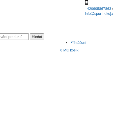
+420605867863
info@sporthokej.
Přihlášení
0
Můj košík