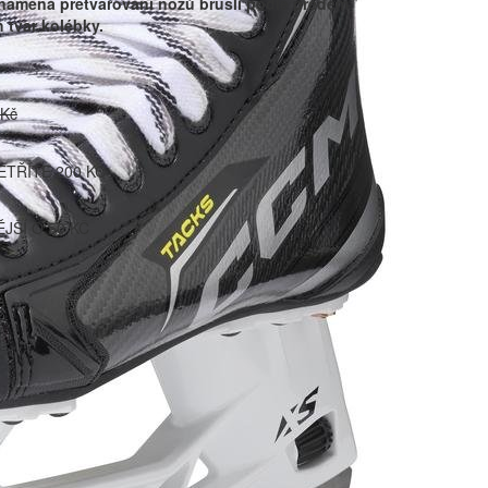
 znamená přetvarování nožů bruslí podle předem
 tvar kolébky.
 Kč
ETŘÍTE 200 KČ
JŠÍ O 50 KČ
HRÁNIČE BRUSLÍ
NÁHRADNÍ DÍLY
PODOBNÉ PRODUKTY