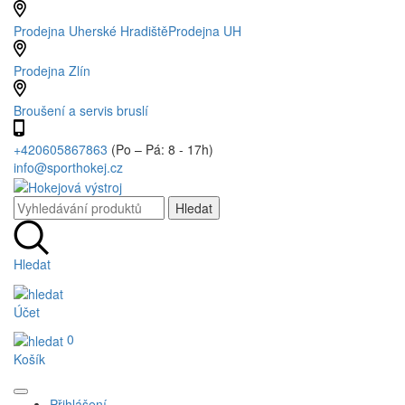
Prodejna Uherské Hradiště
Prodejna UH
Prodejna Zlín
Broušení a servis bruslí
+420605867863
(Po – Pá: 8 - 17h)
info@sporthokej.cz
Hledat
Účet
0
Košík
Přihlášení