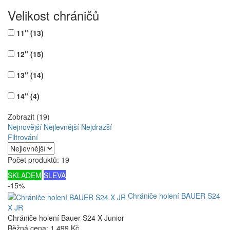
Velikost chráničů
11"
(13)
12"
(15)
13"
(14)
14"
(4)
Zobrazit (19)
Nejnovější
Nejlevnější
Nejdražší
Filtrování
Počet produktů: 19
SKLADEM
SLEVA
-15%
Chrániče holení BAUER S24
X JR
Chrániče holení Bauer S24 X Junior
Běžná cena:
1 499 Kč