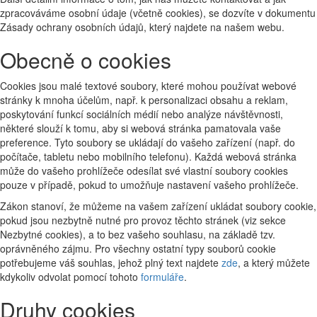
zpracováváme osobní údaje (včetně cookies), se dozvíte v dokumentu
Zásady ochrany osobních údajů, který najdete na našem webu.
Obecně o cookies
Cookies jsou malé textové soubory, které mohou používat webové
stránky k mnoha účelům, např. k personalizaci obsahu a reklam,
poskytování funkcí sociálních médií nebo analýze návštěvnosti,
některé slouží k tomu, aby si webová stránka pamatovala vaše
preference. Tyto soubory se ukládají do vašeho zařízení (např. do
počítače, tabletu nebo mobilního telefonu). Každá webová stránka
může do vašeho prohlížeče odesílat své vlastní soubory cookies
pouze v případě, pokud to umožňuje nastavení vašeho prohlížeče.
Zákon stanoví, že můžeme na vašem zařízení ukládat soubory cookie,
pokud jsou nezbytně nutné pro provoz těchto stránek (viz sekce
Nezbytné cookies), a to bez vašeho souhlasu, na základě tzv.
oprávněného zájmu. Pro všechny ostatní typy souborů cookie
potřebujeme váš souhlas, jehož plný text najdete
zde
, a který můžete
kdykoliv odvolat pomocí tohoto
formuláře
.
Druhy cookies