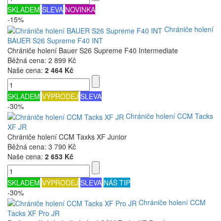
SKLADEM
SLEVA
NOVINKA
-15%
Chrániče holení
BAUER S26 Supreme F40 INT
Chrániče holení Bauer S26 Supreme F40 Intermediate
Běžná cena:
2 899 Kč
Naše cena:
2 464 Kč
SKLADEM
VÝPRODEJ
SLEVA
-30%
Chrániče holení CCM Tacks
XF JR
Chrániče holení CCM Taxks XF Junior
Běžná cena:
3 790 Kč
Naše cena:
2 653 Kč
SKLADEM
VÝPRODEJ
SLEVA
NÁŠ TIP
-30%
Chrániče holení CCM
Tacks XF Pro JR