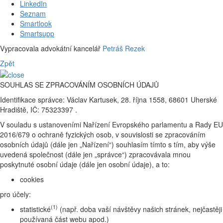
LinkedIn
Seznam
Smartlook
Smartsupp
Vypracovala advokátní kancelář
Petráš Rezek
Zpět
SOUHLAS SE ZPRACOVÁNÍM OSOBNÍCH ÚDAJŮ
Identifikace správce: Václav Kartusek, 28. října 1558, 68601 Uherské
Hradiště, IČ: 75323397 .
V souladu s ustanoveními Nařízení Evropského parlamentu a Rady EU
2016/679 o ochraně fyzických osob, v souvislosti se zpracováním
osobních údajů (dále jen „Nařízení“) souhlasím tímto s tím, aby výše
uvedená společnost (dále jen „správce“) zpracovávala mnou
poskytnuté osobní údaje (dále jen osobní údaje), a to:
cookies
pro účely:
(1)
statistické
(např. doba vaší návštěvy našich stránek, nejčastěji
používaná část webu apod.)