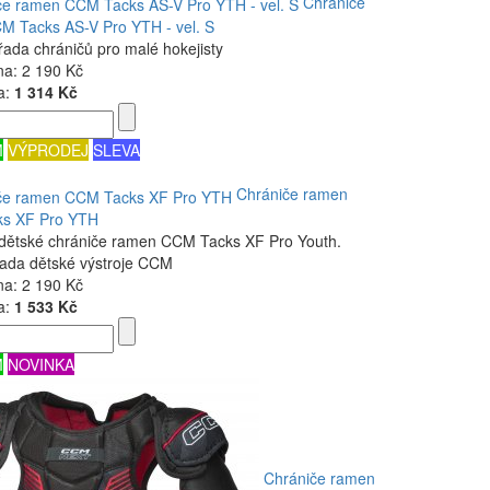
Chrániče
M Tacks AS-V Pro YTH - vel. S
řada chráničů pro malé hokejisty
na:
2 190 Kč
a:
1 314 Kč
M
VÝPRODEJ
SLEVA
Chrániče ramen
s XF Pro YTH
dětské chrániče ramen CCM Tacks XF Pro Youth.
řada dětské výstroje CCM
na:
2 190 Kč
a:
1 533 Kč
M
NOVINKA
Chrániče ramen