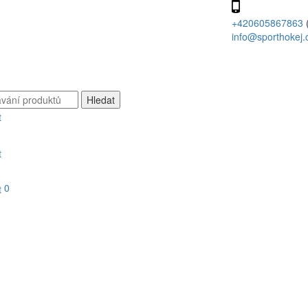
+420605867863
info@sporthokej.
0