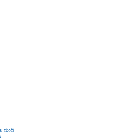
u zboží
ů