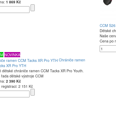
na:
1 869 Kč
CCM S26
Dětské c
Naše cen
Cena po r
EM
NOVINKA
Chrániče ramen
cks XR Pro YTH
é dětské chrániče ramen CCM Tacks XR Pro Youth.
í řada dětské výstroje CCM
na:
2 390 Kč
registraci:
2 151 Kč