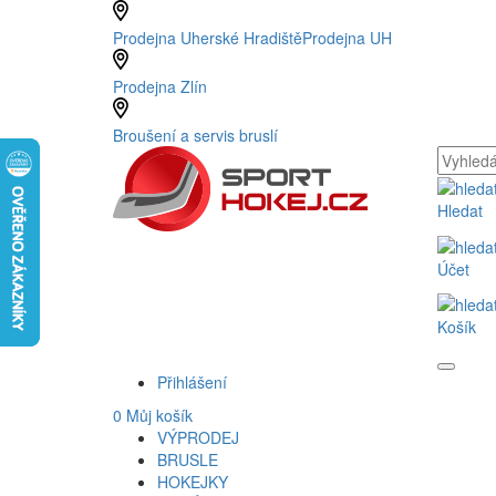
Prodejna Uherské Hradiště
Prodejna UH
Prodejna Zlín
Broušení a servis bruslí
Hledat
Účet
Košík
Přihlášení
0
Můj košík
VÝPRODEJ
BRUSLE
HOKEJKY