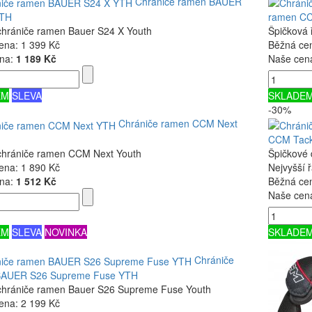
Chrániče ramen BAUER
YTH
ramen CC
chrániče ramen Bauer S24 X Youth
Špičková 
ena:
1 399 Kč
Běžná ce
na:
1 189 Kč
Naše cen
EM
SLEVA
SKLADE
-30%
Chrániče ramen CCM Next
CCM Tack
chrániče ramen CCM Next Youth
Špičkové 
ena:
1 890 Kč
Nejvyšší 
na:
1 512 Kč
Běžná ce
Naše cen
EM
SLEVA
NOVINKA
SKLADE
Chrániče
BAUER S26 Supreme Fuse YTH
chrániče ramen Bauer S26 Supreme Fuse Youth
ena:
2 199 Kč