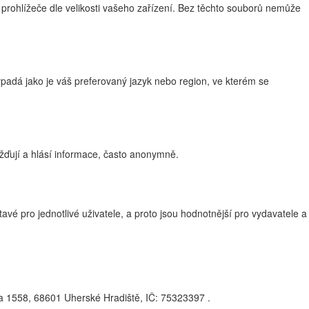
 prohlížeče dle velikosti vašeho zařízení. Bez těchto souborů nemůže
adá jako je váš preferovaný jazyk nebo region, ve kterém se
žďují a hlásí informace, často anonymně.
vé pro jednotlivé uživatele, a proto jsou hodnotnější pro vydavatele a
na 1558, 68601 Uherské Hradiště, IČ: 75323397 .