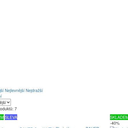
ší
Nejlevnější
Nejdražší
í
oduktů: 7
EM
SLEVA
SKLADE
-40%