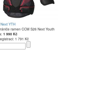
 Next YTH
hrániče ramen CCM S26 Next Youth
a:
1 990 Kč
egistraci:
1 791 Kč