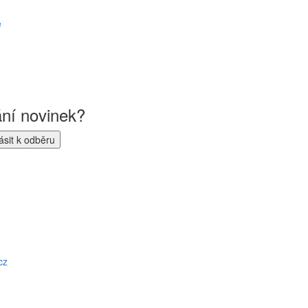
ě
ání novinek?
cz