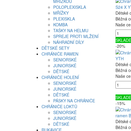
MŘÍŽKOU
POLOPLEXISKLA
S24 X 
MŘÍŽKY
Dětské 
PLEXISKLA
Běžná c
KOMBA
Naše ce
TAŠKY NA HELMU
SPREJE PROTI MLŽENÍ
SKLAD
NÁHRADNÍ DÍLY
-20%
DĚTSKÉ SETY
CHRÁNIČE RAMEN
YTH
SENIORSKÉ
Dětské 
JUNIORSKÉ
Běžná c
DĚTSKÉ
Naše ce
CHRÁNIČE HOLENÍ
SENIORSKÉ
JUNIORSKÉ
DĚTSKÉ
SKLAD
PÁSKY NA CHRÁNIČE
-15%
CHRÁNIČE LOKTŮ
SENIORSKÉ
ramen 
JUNIORSKÉ
Dětské 
DĚTSKÉ
Běžná c
RUKAVICE