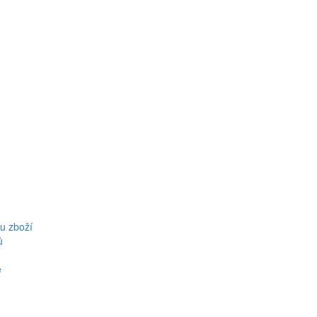
u zboží
ů
ě