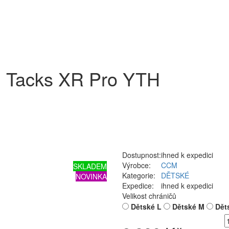
 Tacks XR Pro YTH
Dostupnost:
ihned k expedici
Výrobce:
CCM
SKLADEM
Kategorie:
DĚTSKÉ
NOVINKA
Expedice:
ihned k expedici
Velikost chráničů
Dětské L
Dětské M
Dět