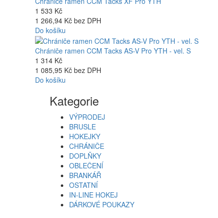
Chrániče ramen CCM Tacks XF Pro YTH
1 533 Kč
1 266,94 Kč bez DPH
Do košíku
Chrániče ramen CCM Tacks AS-V Pro YTH - vel. S
1 314 Kč
1 085,95 Kč bez DPH
Do košíku
Kategorie
VÝPRODEJ
BRUSLE
HOKEJKY
CHRÁNIČE
DOPLŇKY
OBLEČENÍ
BRANKÁŘ
OSTATNÍ
IN-LINE HOKEJ
DÁRKOVÉ POUKAZY