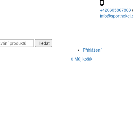
+420605867863
info@sporthokej.
Přihlášení
0
Můj košík