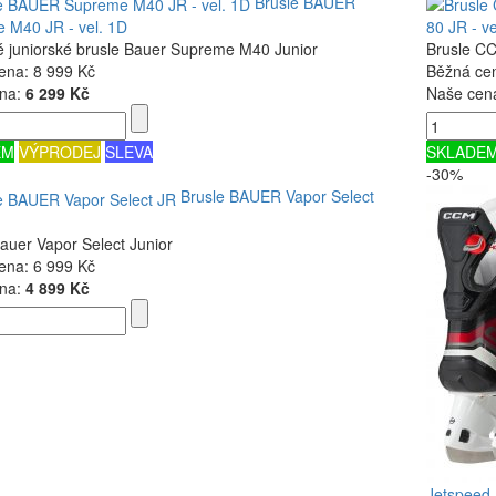
Brusle BAUER
 M40 JR - vel. 1D
80 JR - ve
é juniorské brusle Bauer Supreme M40 Junior
Brusle C
ena:
8 999 Kč
Běžná ce
na:
6 299 Kč
Naše cen
EM
VÝPRODEJ
SLEVA
SKLADE
-30%
Brusle BAUER Vapor Select
auer Vapor Select Junior
ena:
6 999 Kč
na:
4 899 Kč
Jetspeed