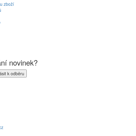
u zboží
ů
ě
ání novinek?
cz