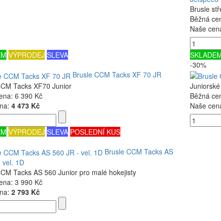
Brusle st
Běžná ce
Naše cen
EM
VÝPRODEJ
SLEVA
SKLADE
-30%
Brusle CCM Tacks XF 70 JR
CCM Tacks XF70 Junior
Juniorské
ena:
6 390 Kč
Běžná ce
na:
4 473 Kč
Naše cen
EM
VÝPRODEJ
SLEVA
POSLEDNÍ KUS
Brusle CCM Tacks AS
 vel. 1D
CCM Tacks AS 560 Junior pro malé hokejisty
ena:
3 990 Kč
na:
2 793 Kč