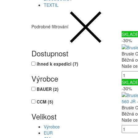
TEXTIL
Podrobné filtrování
SKLAD
-30%
Dostupnost
Brusle 
Běžná c
ihned k expedici
(7)
Naše ce
Výrobce
SKLAD
-30%
BAUER
(2)
560 JR -
CCM
(5)
Brusle 
Běžná c
Velikost
Naše ce
Výrobce
EUR