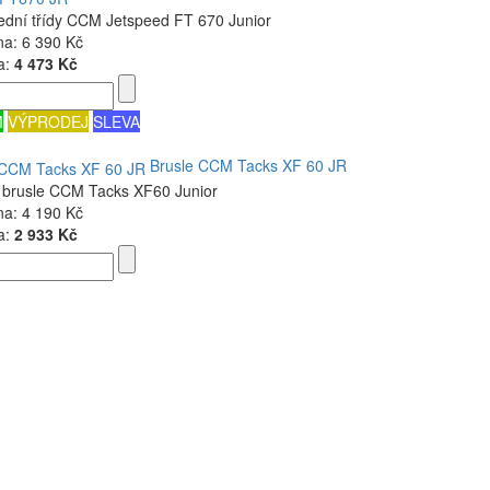
řední třídy CCM Jetspeed FT 670 Junior
na:
6 390 Kč
a:
4 473 Kč
M
VÝPRODEJ
SLEVA
Brusle CCM Tacks XF 60 JR
 brusle CCM Tacks XF60 Junior
na:
4 190 Kč
a:
2 933 Kč