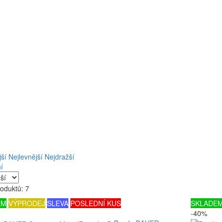
ší
Nejlevnější
Nejdražší
í
oduktů: 7
EM
VÝPRODEJ
SLEVA
POSLEDNÍ KUS
SKLADE
-40%