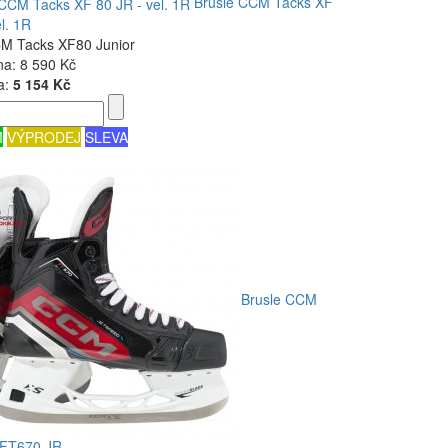
Brusle CCM Tacks XF
l. 1R
CM Tacks XF80 Junior
na:
8 590 Kč
a:
5 154 Kč
M
VÝPRODEJ
SLEVA
Brusle CCM
 FT670 JR