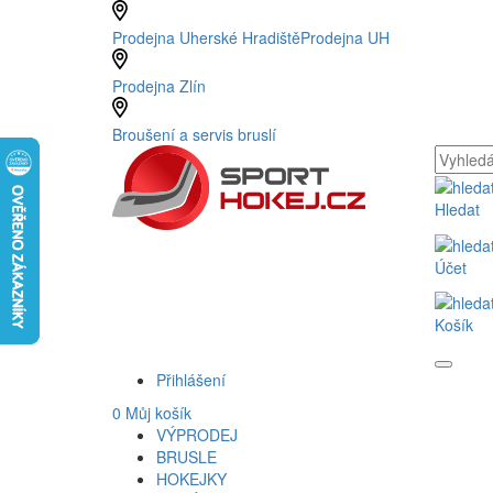
Prodejna Uherské Hradiště
Prodejna UH
Prodejna Zlín
Broušení a servis bruslí
Hledat
Účet
Košík
Přihlášení
0
Můj košík
VÝPRODEJ
BRUSLE
HOKEJKY