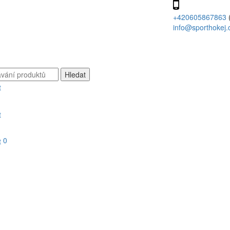
+420605867863
info@sporthokej.
0