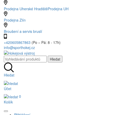
Prodejna Uherské Hradiště
Prodejna UH
Prodejna Zlín
Broušení a servis bruslí
+420605867863
(Po – Pá: 8 - 17h)
info@sporthokej.cz
Hledat
Účet
0
Košík
Přihlášení