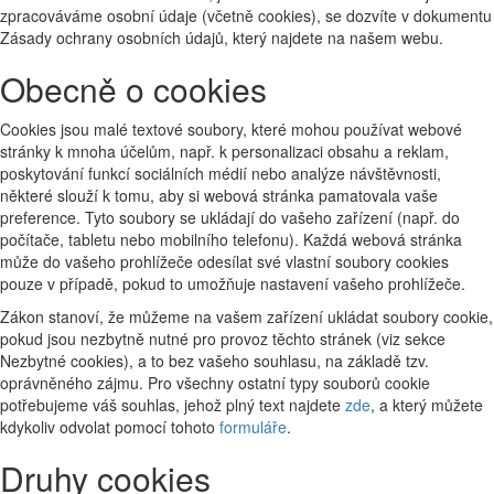
zpracováváme osobní údaje (včetně cookies), se dozvíte v dokumentu
Zásady ochrany osobních údajů, který najdete na našem webu.
Obecně o cookies
Cookies jsou malé textové soubory, které mohou používat webové
stránky k mnoha účelům, např. k personalizaci obsahu a reklam,
poskytování funkcí sociálních médií nebo analýze návštěvnosti,
některé slouží k tomu, aby si webová stránka pamatovala vaše
preference. Tyto soubory se ukládají do vašeho zařízení (např. do
počítače, tabletu nebo mobilního telefonu). Každá webová stránka
může do vašeho prohlížeče odesílat své vlastní soubory cookies
pouze v případě, pokud to umožňuje nastavení vašeho prohlížeče.
Zákon stanoví, že můžeme na vašem zařízení ukládat soubory cookie,
pokud jsou nezbytně nutné pro provoz těchto stránek (viz sekce
Nezbytné cookies), a to bez vašeho souhlasu, na základě tzv.
oprávněného zájmu. Pro všechny ostatní typy souborů cookie
potřebujeme váš souhlas, jehož plný text najdete
zde
, a který můžete
kdykoliv odvolat pomocí tohoto
formuláře
.
Druhy cookies