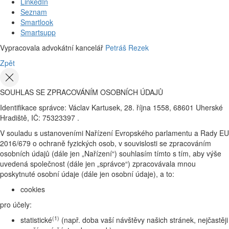
LinkedIn
Seznam
Smartlook
Smartsupp
Vypracovala advokátní kancelář
Petráš Rezek
Zpět
SOUHLAS SE ZPRACOVÁNÍM OSOBNÍCH ÚDAJŮ
Identifikace správce: Václav Kartusek, 28. října 1558, 68601 Uherské
Hradiště, IČ: 75323397 .
V souladu s ustanoveními Nařízení Evropského parlamentu a Rady EU
2016/679 o ochraně fyzických osob, v souvislosti se zpracováním
osobních údajů (dále jen „Nařízení“) souhlasím tímto s tím, aby výše
uvedená společnost (dále jen „správce“) zpracovávala mnou
poskytnuté osobní údaje (dále jen osobní údaje), a to:
cookies
pro účely:
(1)
statistické
(např. doba vaší návštěvy našich stránek, nejčastěji