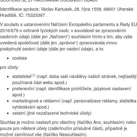
Identifikace správce: Václav Kartusek, 28. října 1558, 68601 Uherské
Hradiště, IČ: 75323397 .
V souladu s ustanoveními Nařízení Evropského parlamentu a Rady EU
2016/679 o ochraně fyzických osob, v souvislosti se zpracováním
osobních údajů (dále jen „Nařízení“) souhlasím tímto s tím, aby výše
uvedená společnost (dále jen „správce“) zpracovávala mnou
poskytnuté osobní údaje (dále jen osobní údaje), a to:
cookies
pro účely:
(1)
statistické
(např. doba vaší návštěvy našich stránek, nejčastěji
používaná část webu apod.)
preferenční (např. identifikace prohlížeče, jazykové nastavení
apod.)
marketingové a reklamní (např. personalizace reklamy, statistika
vyhledávání apod.)
ostatní (jiné nezařazené technické účely)
Souhlas je možno nastavit pro všechny (tlačítko Ano, souhlasím) nebo
pouze pro některé účely (zaškrtnutím příslušné části), případně je
možné zamítnout vše (tlačítko Nesouhlasím).