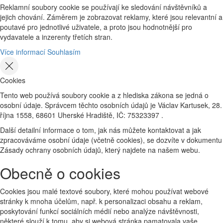
Reklamní soubory cookie se používají ke sledování návštěvníků a
jejich chování. Záměrem je zobrazovat reklamy, které jsou relevantní a
poutavé pro jednotlivé uživatele, a proto jsou hodnotnější pro
vydavatele a inzerenty třetích stran.
Více informací
Souhlasím
Cookies
Tento web používá soubory cookie a z hlediska zákona se jedná o
osobní údaje. Správcem těchto osobních údajů je Václav Kartusek, 28.
října 1558, 68601 Uherské Hradiště, IČ: 75323397 .
Další detailní informace o tom, jak nás můžete kontaktovat a jak
zpracováváme osobní údaje (včetně cookies), se dozvíte v dokumentu
Zásady ochrany osobních údajů, který najdete na našem webu.
Obecně o cookies
Cookies jsou malé textové soubory, které mohou používat webové
stránky k mnoha účelům, např. k personalizaci obsahu a reklam,
poskytování funkcí sociálních médií nebo analýze návštěvnosti,
některé slouží k tomu, aby si webová stránka pamatovala vaše