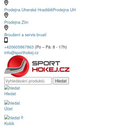
Prodejna Uherské Hradiště
Prodejna UH
Prodejna Zlín
Broušení a servis bruslí
+420605867863
(Po – Pá: 8 - 17h)
info@sporthokej.cz
Hledat
Účet
0
Košík