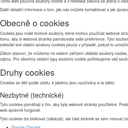
Tento web používá soubory cookie a z hlediska zákona se jedná o osob
Další detailní informace o tom, jak nás můžete kontaktovat a jak zp
Obecně o cookies
Cookies jsou malé textové soubory, které mohou používat webové strán
tomu, aby si webová stránka pamatovala vaše preference. Tyto soubory
odesílat své vlastní soubory cookies pouze v případě, pokud to umožň
Zákon stanoví, že můžeme na vašem zařízení ukládat soubory cookie, 
zájmu. Pro všechny ostatní typy souborů cookie potřebujeme váš souhl
Druhy cookies
Cookies se dělí podle účelu, k jakému jsou využívány a ta takto:
Nezbytné (technické)
Tyto cookies pomáhají s tím, aby byly webové stránky použitelné. Posk
web správně fungovat.
Tyto cookies lze blokovat (zakázat), ale část stránek se vám nemusí 
Google Chrome