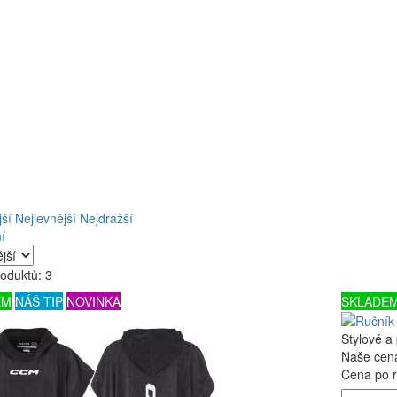
ší
Nejlevnější
Nejdražší
í
oduktů: 3
EM
NÁŠ TIP
NOVINKA
SKLADE
Stylové a
Naše cen
Cena po r