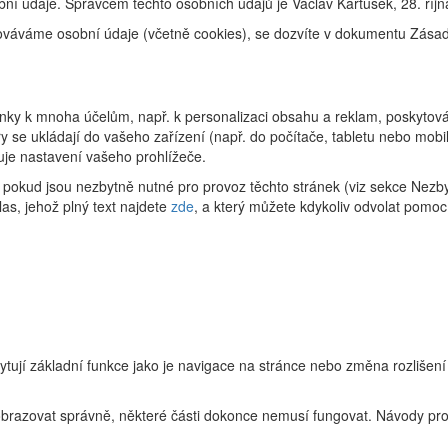
ní údaje. Správcem těchto osobních údajů je Václav Kartusek, 28. říj
racováváme osobní údaje (včetně cookies), se dozvíte v dokumentu Zás
ky k mnoha účelům, např. k personalizaci obsahu a reklam, poskytování
 se ukládají do vašeho zařízení (např. do počítače, tabletu nebo mob
uje nastavení vašeho prohlížeče.
pokud jsou nezbytně nutné pro provoz těchto stránek (viz sekce Nezby
as, jehož plný text najdete
zde
, a který můžete kdykoliv odvolat pomoc
ytují základní funkce jako je navigace na stránce nebo změna rozlišení
zobrazovat správně, některé části dokonce nemusí fungovat. Návody pro