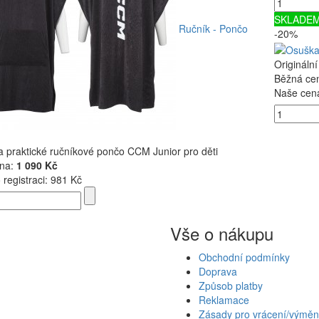
SKLADE
Ručník - Pončo
-20%
Origináln
Běžná ce
Naše cen
a praktické ručníkové pončo CCM Junior pro děti
na:
1 090 Kč
registraci:
981 Kč
Vše o nákupu
Obchodní podmínky
Doprava
Způsob platby
Reklamace
Zásady pro vrácení/výměn