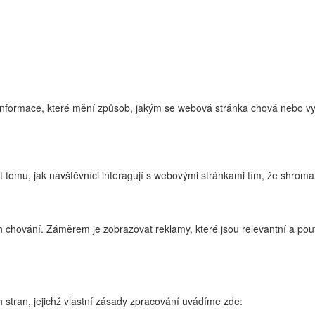
nformace, které mění způsob, jakým se webová stránka chová nebo vyp
tomu, jak návštěvníci interagují s webovými stránkami tím, že shroma
 chování. Záměrem je zobrazovat reklamy, které jsou relevantní a pouta
 stran, jejichž vlastní zásady zpracování uvádíme zde: