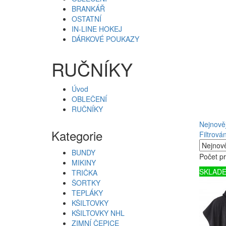
BRANKÁŘ
OSTATNÍ
IN-LINE HOKEJ
DÁRKOVÉ POUKAZY
RUČNÍKY
Úvod
OBLEČENÍ
RUČNÍKY
Nejnověj
Kategorie
Filtrován
BUNDY
Počet pr
MIKINY
SKLAD
TRIČKA
ŠORTKY
TEPLÁKY
KŠILTOVKY
KŠILTOVKY NHL
ZIMNÍ ČEPICE