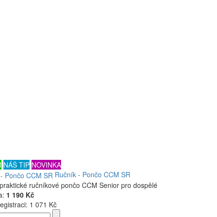
M
NÁŠ TIP
NOVINKA
Ručník - Pončo CCM SR
 praktické ručníkové pončo CCM Senior pro dospělé
a:
1 190 Kč
egistraci:
1 071 Kč