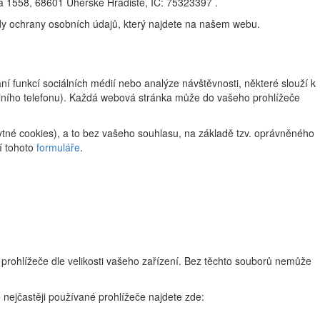
na 1558, 68601 Uherské Hradiště, IČ: 75323397 .
ady ochrany osobních údajů, který najdete na našem webu.
 funkcí sociálních médií nebo analýze návštěvnosti, některé slouží k
ilního telefonu). Každá webová stránka může do vašeho prohlížeče
tné cookies), a to bez vašeho souhlasu, na základě tzv. oprávněného
í tohoto
formuláře
.
 prohlížeče dle velikosti vašeho zařízení. Bez těchto souborů nemůže
 nejčastěji používané prohlížeče najdete zde: