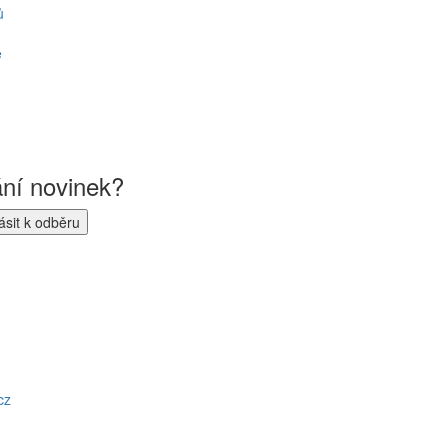
ů
ě
ání novinek?
cz