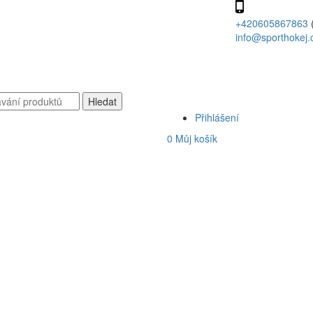
+420605867863
info@sporthokej.
Přihlášení
0
Můj košík