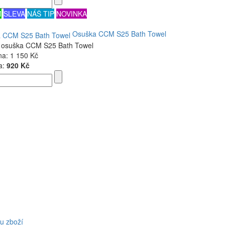
M
SLEVA
NÁŠ TIP
NOVINKA
Osuška CCM S25 Bath Towel
í osuška CCM S25 Bath Towel
na:
1 150 Kč
a:
920 Kč
u zboží