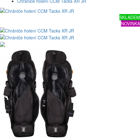
Chrániče holení CCM Tacks XR JR
SKLADEM
NOVINKA