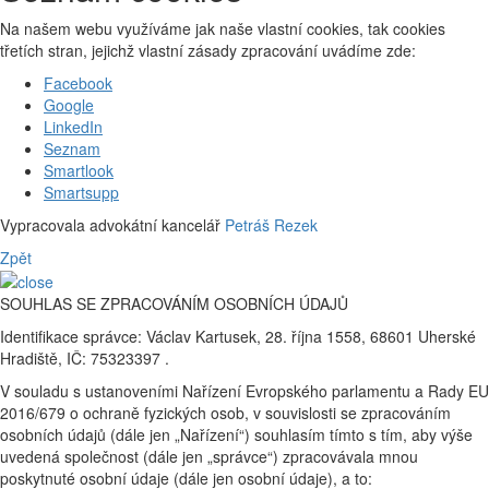
Na našem webu využíváme jak naše vlastní cookies, tak cookies
třetích stran, jejichž vlastní zásady zpracování uvádíme zde:
Facebook
Google
LinkedIn
Seznam
Smartlook
Smartsupp
Vypracovala advokátní kancelář
Petráš Rezek
Zpět
SOUHLAS SE ZPRACOVÁNÍM OSOBNÍCH ÚDAJŮ
Identifikace správce: Václav Kartusek, 28. října 1558, 68601 Uherské
Hradiště, IČ: 75323397 .
V souladu s ustanoveními Nařízení Evropského parlamentu a Rady EU
2016/679 o ochraně fyzických osob, v souvislosti se zpracováním
osobních údajů (dále jen „Nařízení“) souhlasím tímto s tím, aby výše
uvedená společnost (dále jen „správce“) zpracovávala mnou
poskytnuté osobní údaje (dále jen osobní údaje), a to: