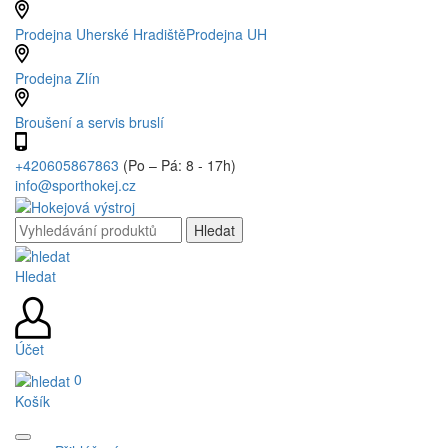
Prodejna Uherské Hradiště
Prodejna UH
Prodejna Zlín
Broušení a servis bruslí
+420605867863
(Po – Pá: 8 - 17h)
info@sporthokej.cz
Hledat
Účet
0
Košík