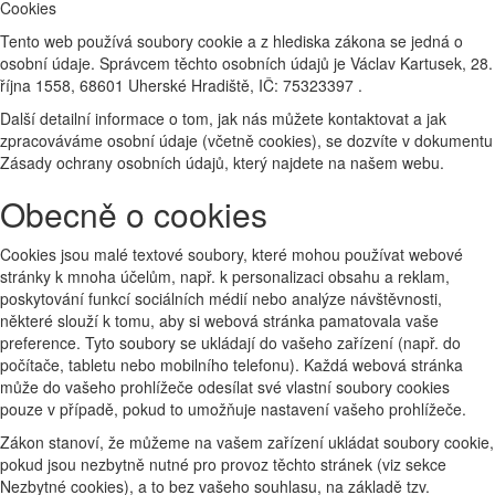
Cookies
Tento web používá soubory cookie a z hlediska zákona se jedná o
osobní údaje. Správcem těchto osobních údajů je Václav Kartusek, 28.
října 1558, 68601 Uherské Hradiště, IČ: 75323397 .
Další detailní informace o tom, jak nás můžete kontaktovat a jak
zpracováváme osobní údaje (včetně cookies), se dozvíte v dokumentu
Zásady ochrany osobních údajů, který najdete na našem webu.
Obecně o cookies
Cookies jsou malé textové soubory, které mohou používat webové
stránky k mnoha účelům, např. k personalizaci obsahu a reklam,
poskytování funkcí sociálních médií nebo analýze návštěvnosti,
některé slouží k tomu, aby si webová stránka pamatovala vaše
preference. Tyto soubory se ukládají do vašeho zařízení (např. do
počítače, tabletu nebo mobilního telefonu). Každá webová stránka
může do vašeho prohlížeče odesílat své vlastní soubory cookies
pouze v případě, pokud to umožňuje nastavení vašeho prohlížeče.
Zákon stanoví, že můžeme na vašem zařízení ukládat soubory cookie,
pokud jsou nezbytně nutné pro provoz těchto stránek (viz sekce
Nezbytné cookies), a to bez vašeho souhlasu, na základě tzv.