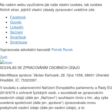
Na našem webu využíváme jak naše vlastní cookies, tak cookies
třetích stran, jejichž vlastní zásady zpracování uvádíme zde:
Facebook
Google
LinkedIn
Seznam
Smartlook
Smartsupp
Vypracovala advokátní kancelář
Petráš Rezek
Zpět
SOUHLAS SE ZPRACOVÁNÍM OSOBNÍCH ÚDAJŮ
Identifikace správce: Václav Kartusek, 28. října 1558, 68601 Uherské
Hradiště, IČ: 75323397 .
V souladu s ustanoveními Nařízení Evropského parlamentu a Rady EU
2016/679 o ochraně fyzických osob, v souvislosti se zpracováním
osobních údajů (dále jen „Nařízení“) souhlasím tímto s tím, aby výše
uvedená společnost (dále jen „správce“) zpracovávala mnou
poskytnuté osobní údaje (dále jen osobní údaje), a to: