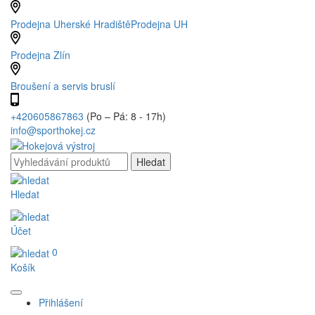
Prodejna Uherské Hradiště
Prodejna UH
Prodejna Zlín
Broušení a servis bruslí
+420605867863
(Po – Pá: 8 - 17h)
info@sporthokej.cz
Hledat
Účet
0
Košík
Přihlášení