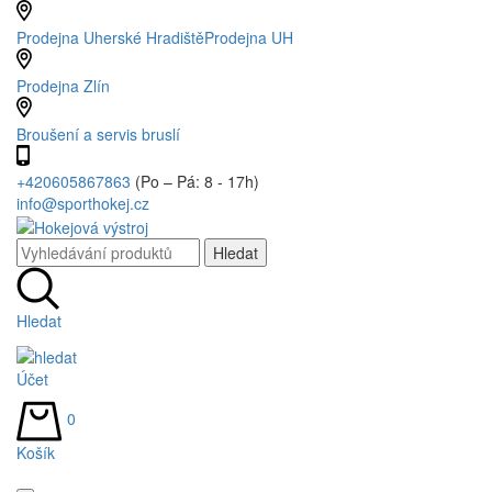
Prodejna Uherské Hradiště
Prodejna UH
Prodejna Zlín
Broušení a servis bruslí
+420605867863
(Po – Pá: 8 - 17h)
info@sporthokej.cz
Hledat
Účet
0
Košík