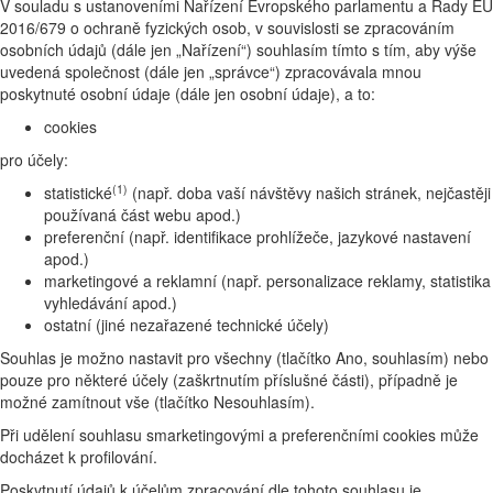
V souladu s ustanoveními Nařízení Evropského parlamentu a Rady EU
2016/679 o ochraně fyzických osob, v souvislosti se zpracováním
osobních údajů (dále jen „Nařízení“) souhlasím tímto s tím, aby výše
uvedená společnost (dále jen „správce“) zpracovávala mnou
poskytnuté osobní údaje (dále jen osobní údaje), a to:
cookies
pro účely:
(1)
statistické
(např. doba vaší návštěvy našich stránek, nejčastěji
používaná část webu apod.)
preferenční (např. identifikace prohlížeče, jazykové nastavení
apod.)
marketingové a reklamní (např. personalizace reklamy, statistika
vyhledávání apod.)
ostatní (jiné nezařazené technické účely)
Souhlas je možno nastavit pro všechny (tlačítko Ano, souhlasím) nebo
pouze pro některé účely (zaškrtnutím příslušné části), případně je
možné zamítnout vše (tlačítko Nesouhlasím).
Při udělení souhlasu smarketingovými a preferenčními cookies může
docházet k profilování.
Poskytnutí údajů k účelům zpracování dle tohoto souhlasu je