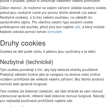
pouze v případě, pokud to umožňuje nastavení vašeho prohlížeče.
Zákon stanoví, že můžeme na vašem zařízení ukládat soubory cookie,
pokud jsou nezbytně nutné pro provoz těchto stránek (viz sekce
Nezbytné cookies), a to bez vašeho souhlasu, na základě tzv.
oprávněného zájmu. Pro všechny ostatní typy souborů cookie
potřebujeme váš souhlas, jehož plný text najdete
zde
, a který můžete
kdykoliv odvolat pomocí tohoto
formuláře
.
Druhy cookies
Cookies se dělí podle účelu, k jakému jsou využívány a ta takto:
Nezbytné (technické)
Tyto cookies pomáhají s tím, aby byly webové stránky použitelné.
Poskytují základní funkce jako je navigace na stránce nebo změna
rozlišení prohlížeče dle velikosti vašeho zařízení. Bez těchto souborů
nemůže web správně fungovat.
Tyto cookies lze blokovat (zakázat), ale část stránek se vám nemusí
zobrazovat správně, některé části dokonce nemusí fungovat. Návody
pro nejčastěji používané prohlížeče najdete zde: