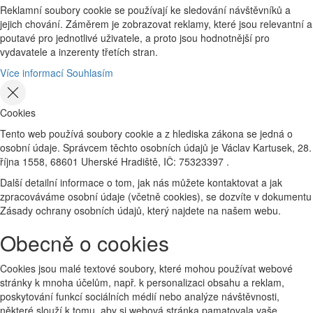
Reklamní soubory cookie se používají ke sledování návštěvníků a
jejich chování. Záměrem je zobrazovat reklamy, které jsou relevantní a
poutavé pro jednotlivé uživatele, a proto jsou hodnotnější pro
vydavatele a inzerenty třetích stran.
Více informací
Souhlasím
Cookies
Tento web používá soubory cookie a z hlediska zákona se jedná o
osobní údaje. Správcem těchto osobních údajů je Václav Kartusek, 28.
října 1558, 68601 Uherské Hradiště, IČ: 75323397 .
Další detailní informace o tom, jak nás můžete kontaktovat a jak
zpracováváme osobní údaje (včetně cookies), se dozvíte v dokumentu
Zásady ochrany osobních údajů, který najdete na našem webu.
Obecně o cookies
Cookies jsou malé textové soubory, které mohou používat webové
stránky k mnoha účelům, např. k personalizaci obsahu a reklam,
poskytování funkcí sociálních médií nebo analýze návštěvnosti,
některé slouží k tomu, aby si webová stránka pamatovala vaše