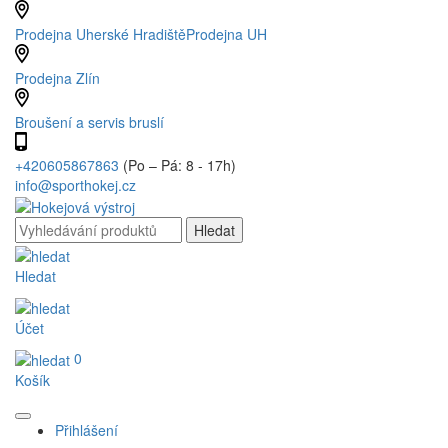
Prodejna Uherské Hradiště
Prodejna UH
Prodejna Zlín
Broušení a servis bruslí
+420605867863
(Po – Pá: 8 - 17h)
info@sporthokej.cz
Hledat
Účet
0
Košík
Přihlášení