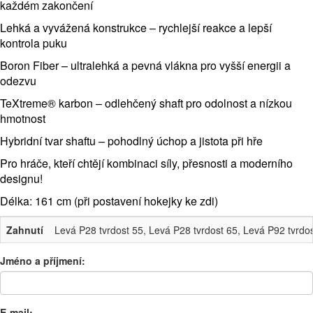
každém zakončení
Lehká a vyvážená konstrukce – rychlejší reakce a lepší
kontrola puku
Boron Fiber – ultralehká a pevná vlákna pro vyšší energii a
odezvu
TeXtreme® karbon – odlehčený shaft pro odolnost a nízkou
hmotnost
Hybridní tvar shaftu – pohodlný úchop a jistota při hře
Pro hráče, kteří chtějí kombinaci síly, přesnosti a moderního
designu!
Délka: 161 cm (při postavení hokejky ke zdi)
Zahnutí
Levá P28 tvrdost 55, Levá P28 tvrdost 65, Levá P92 tvrdos
Jméno a příjmení:
E-mail: