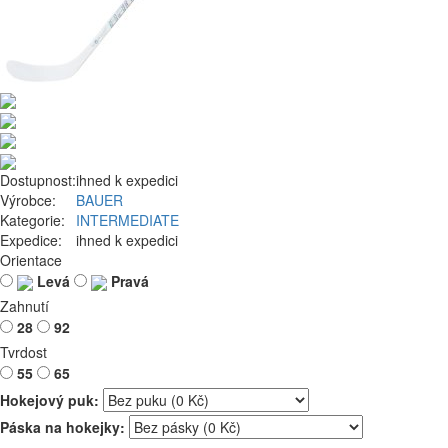
Dostupnost:
ihned k expedici
Výrobce:
BAUER
Kategorie:
INTERMEDIATE
Expedice:
ihned k expedici
Orientace
Levá
Pravá
Zahnutí
28
92
Tvrdost
55
65
Hokejový puk:
Páska na hokejky: