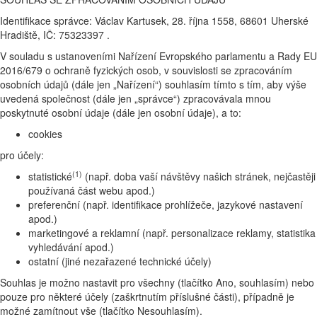
Identifikace správce: Václav Kartusek, 28. října 1558, 68601 Uherské
Hradiště, IČ: 75323397 .
V souladu s ustanoveními Nařízení Evropského parlamentu a Rady EU
2016/679 o ochraně fyzických osob, v souvislosti se zpracováním
osobních údajů (dále jen „Nařízení“) souhlasím tímto s tím, aby výše
uvedená společnost (dále jen „správce“) zpracovávala mnou
poskytnuté osobní údaje (dále jen osobní údaje), a to:
cookies
pro účely:
(1)
statistické
(např. doba vaší návštěvy našich stránek, nejčastěji
používaná část webu apod.)
preferenční (např. identifikace prohlížeče, jazykové nastavení
apod.)
marketingové a reklamní (např. personalizace reklamy, statistika
vyhledávání apod.)
ostatní (jiné nezařazené technické účely)
Souhlas je možno nastavit pro všechny (tlačítko Ano, souhlasím) nebo
pouze pro některé účely (zaškrtnutím příslušné části), případně je
možné zamítnout vše (tlačítko Nesouhlasím).