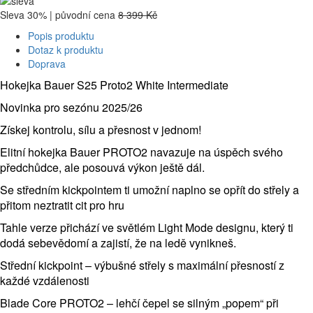
Sleva 30% | původní cena
8 399 Kč
Popis produktu
Dotaz k produktu
Doprava
Hokejka Bauer S25 Proto2 White Intermediate
Novinka pro sezónu 2025/26
Získej kontrolu, sílu a přesnost v jednom!
Elitní hokejka Bauer PROTO2 navazuje na úspěch svého
předchůdce, ale posouvá výkon ještě dál.
Se středním kickpointem ti umožní naplno se opřít do střely a
přitom neztratit cit pro hru
Tahle verze přichází ve světlém Light Mode designu, který ti
dodá sebevědomí a zajistí, že na ledě vynikneš.
Střední kickpoint – výbušné střely s maximální přesností z
každé vzdálenosti
Blade Core PROTO2 – lehčí čepel se silným „popem“ při