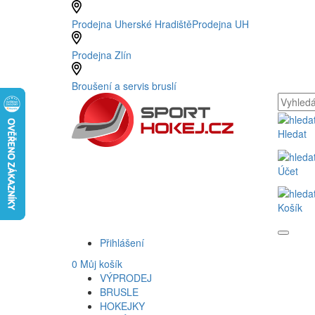
Prodejna Uherské Hradiště
Prodejna UH
Prodejna Zlín
Broušení a servis bruslí
Hledat
Účet
Košík
Přihlášení
0
Můj košík
VÝPRODEJ
BRUSLE
HOKEJKY