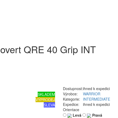
vert QRE 40 Grip INT
Dostupnost:
ihned k expedici
Výrobce:
WARRIOR
SKLADEM
Kategorie:
INTERMEDIATE
VÝPRODEJ
Expedice:
ihned k expedici
SLEVA
Orientace
Levá
Pravá