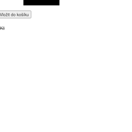
Vložit do košíku
 Kč
NÉ PRODUKTY
p
á
 černá