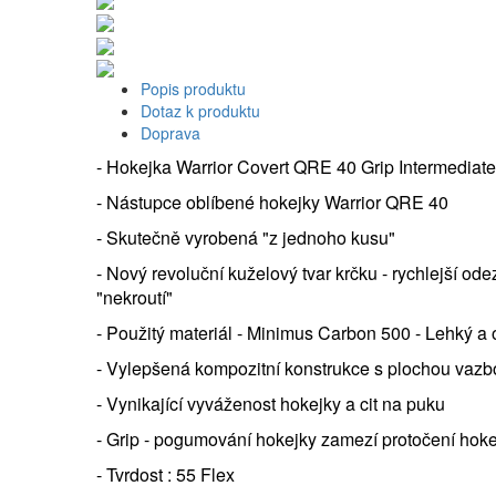
Popis produktu
Dotaz k produktu
Doprava
- Hokejka Warrior Covert QRE 40 Grip Intermediate
- Nástupce oblíbené hokejky Warrior QRE 40
- Skutečně vyrobená "z jednoho kusu"
- Nový revoluční kuželový tvar krčku - rychlejší odezv
"nekroutí"
- Použitý materiál - Minimus Carbon 500 - Lehký a 
- Vylepšená kompozitní konstrukce s plochou vazb
- Vynikající vyváženost hokejky a cit na puku
- Grip - pogumování hokejky zamezí protočení hoke
- Tvrdost : 55 Flex