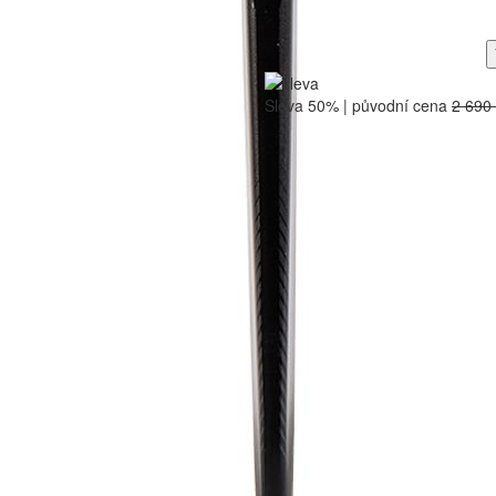
Sleva 50% | původní cena
2 690
PÁSKY
VOSKY
NÁSTAVCE
PODOB
Páska na konce holí CCM Stick Gri
200 Kč
165,29 Kč bez DPH
Do košíku
Páska na hokejky HOWIES barevn
150 Kč
123,97 Kč bez DPH
Do košíku
Páska na hokejky RENFREW NHL
200 Kč
165,29 Kč bez DPH
Do košíku
Páska na hokejky RENFREW 36x25
220 Kč
181,82 Kč bez DPH