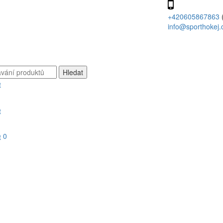
+420605867863
info@sporthokej.
0