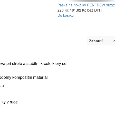
Páska na hokejky RENFREW 36x25
220 Kč
181,82 Kč bez DPH
Do košíku
Zahnutí
Le
a při střele a stabilní krček, který se
odolný kompozitní materiál
ou
jky v ruce