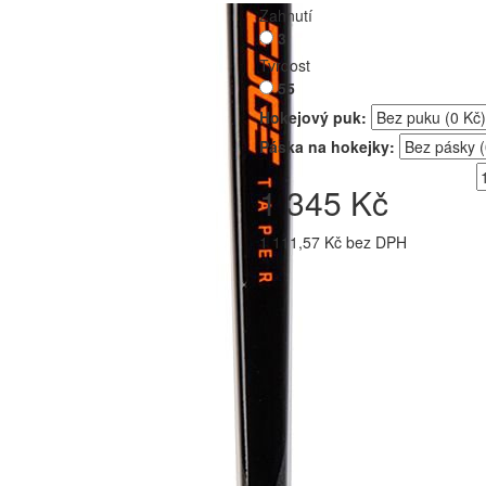
Zahnutí
3
Tvrdost
55
Hokejový puk:
Páska na hokejky:
1 345 Kč
1 111,57 Kč bez DPH