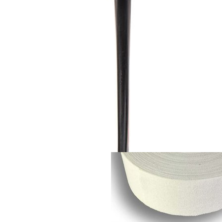
Do košíku
Páska na hokejky CCM 25x25 čern
150 Kč
123,97 Kč bez DPH
Do košíku
Páska na hokejky CCM 25x25 bílá
150 Kč
123,97 Kč bez DPH
Do košíku