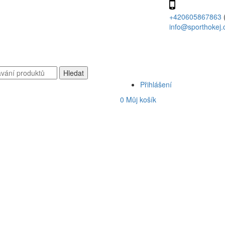
+420605867863
info@sporthokej.
Přihlášení
0
Můj košík