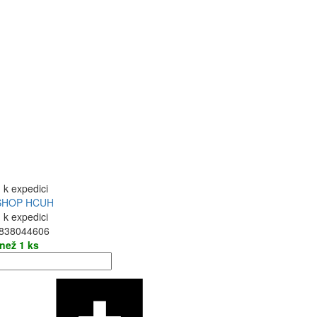
 k expedici
SHOP HCUH
 k expedici
838044606
 než 1 ks