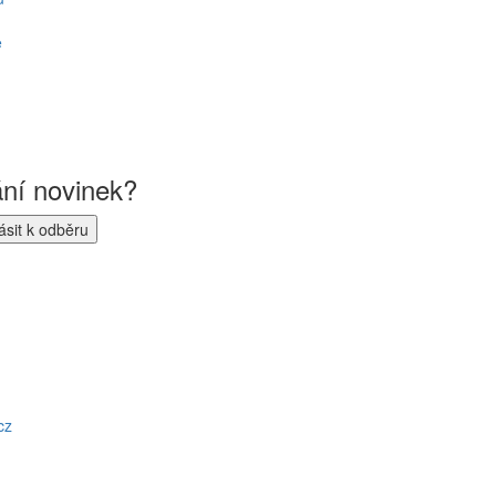
ě
ání novinek?
cz