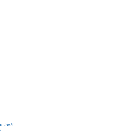
u zboží
ů