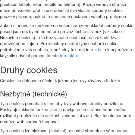
počítače, tabletu nebo mobilního telefonu). Každá webová stránka
může do vašeho prohlížeče odesílat své vlastní soubory cookies
pouze v případě, pokud to umožňuje nastavení vašeho prohlížeče.
Zákon stanoví, že můžeme na vašem zařízení ukládat soubory cookie,
pokud jsou nezbytně nutné pro provoz těchto stránek (viz sekce
Nezbytné cookies), a to bez vašeho souhlasu, na základě tzv.
oprávněného zájmu. Pro všechny ostatní typy souborů cookie
potřebujeme váš souhlas, jehož plný text najdete
zde
, a který můžete
kdykoliv odvolat pomocí tohoto
formuláře
.
Druhy cookies
Cookies se dělí podle účelu, k jakému jsou využívány a ta takto:
Nezbytné (technické)
Tyto cookies pomáhají s tím, aby byly webové stránky použitelné.
Poskytují základní funkce jako je navigace na stránce nebo změna
rozlišení prohlížeče dle velikosti vašeho zařízení. Bez těchto souborů
nemůže web správně fungovat.
Tyto cookies lze blokovat (zakázat), ale část stránek se vám nemusí