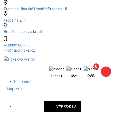
Prodejna Uherské Hradiště
Prodejna UH
Prodejna Zlín
Broušení a servis bruslí
+420605867863
(Po – Pá: 8 - 17h)
info@sporthokej.cz
0
Hledat
Účet
Košík
Přihlášení
0
Můj košík
VÝPRODEJ