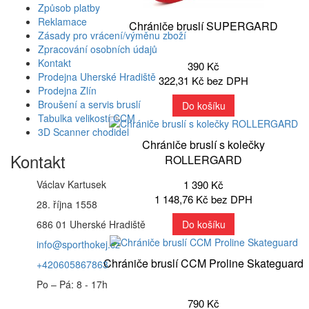
Způsob platby
Reklamace
Chrániče bruslí SUPERGARD
Zásady pro vrácení/výměnu zboží
Zpracování osobních údajů
Kontakt
390 Kč
Prodejna Uherské Hradiště
322,31 Kč bez DPH
Prodejna Zlín
Broušení a servis bruslí
Do košíku
Tabulka velikostí CCM
3D Scanner chodidel
Chrániče bruslí s kolečky
Kontakt
ROLLERGARD
Václav Kartusek
1 390 Kč
1 148,76 Kč bez DPH
28. října 1558
686 01 Uherské Hradiště
Do košíku
info@sporthokej.cz
Chrániče bruslí CCM Proline Skateguard
+420605867863
Po – Pá: 8 - 17h
790 Kč