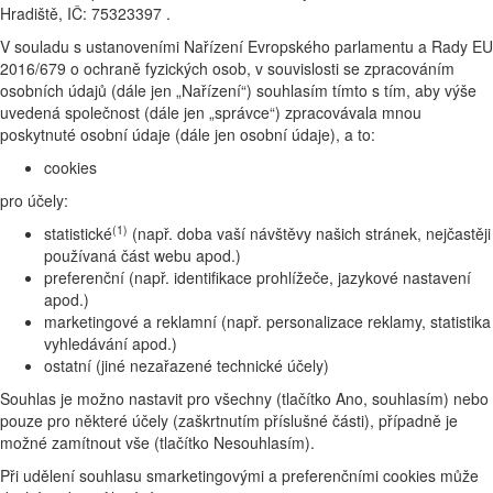
Hradiště, IČ: 75323397 .
V souladu s ustanoveními Nařízení Evropského parlamentu a Rady EU
2016/679 o ochraně fyzických osob, v souvislosti se zpracováním
osobních údajů (dále jen „Nařízení“) souhlasím tímto s tím, aby výše
uvedená společnost (dále jen „správce“) zpracovávala mnou
poskytnuté osobní údaje (dále jen osobní údaje), a to:
cookies
pro účely:
(1)
statistické
(např. doba vaší návštěvy našich stránek, nejčastěji
používaná část webu apod.)
preferenční (např. identifikace prohlížeče, jazykové nastavení
apod.)
marketingové a reklamní (např. personalizace reklamy, statistika
vyhledávání apod.)
ostatní (jiné nezařazené technické účely)
Souhlas je možno nastavit pro všechny (tlačítko Ano, souhlasím) nebo
pouze pro některé účely (zaškrtnutím příslušné části), případně je
možné zamítnout vše (tlačítko Nesouhlasím).
Při udělení souhlasu smarketingovými a preferenčními cookies může