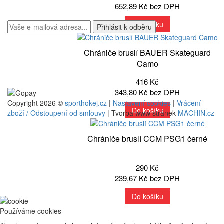
Máte zájem o zasílání novinek?
652,89 Kč bez DPH
Do košíku
Chrániče bruslí BAUER Skateguard
Camo
Platební podmínky
416 Kč
343,80 Kč bez DPH
Copyright 2026 ©
sporthokej.cz
|
Nastavení cookies
|
Vrácení
Do košíku
zboží / Odstoupení od smlouvy
| Tvorba www stránek
MACHIN.cz
Chrániče bruslí CCM PSG1 černé
290 Kč
239,67 Kč bez DPH
Do košíku
Používáme cookies