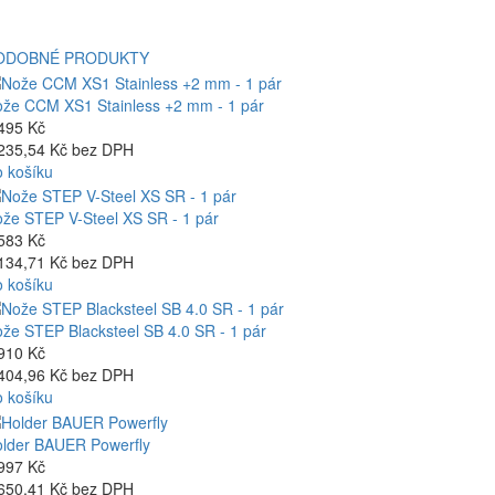
ODOBNÉ PRODUKTY
že CCM XS1 Stainless +2 mm - 1 pár
495 Kč
235,54 Kč bez DPH
 košíku
že STEP V-Steel XS SR - 1 pár
583 Kč
134,71 Kč bez DPH
 košíku
že STEP Blacksteel SB 4.0 SR - 1 pár
910 Kč
404,96 Kč bez DPH
 košíku
lder BAUER Powerfly
997 Kč
650,41 Kč bez DPH