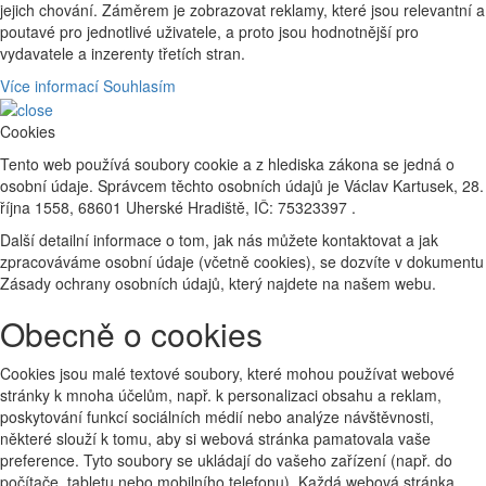
jejich chování. Záměrem je zobrazovat reklamy, které jsou relevantní a
poutavé pro jednotlivé uživatele, a proto jsou hodnotnější pro
vydavatele a inzerenty třetích stran.
Více informací
Souhlasím
Cookies
Tento web používá soubory cookie a z hlediska zákona se jedná o
osobní údaje. Správcem těchto osobních údajů je Václav Kartusek, 28.
října 1558, 68601 Uherské Hradiště, IČ: 75323397 .
Další detailní informace o tom, jak nás můžete kontaktovat a jak
zpracováváme osobní údaje (včetně cookies), se dozvíte v dokumentu
Zásady ochrany osobních údajů, který najdete na našem webu.
Obecně o cookies
Cookies jsou malé textové soubory, které mohou používat webové
stránky k mnoha účelům, např. k personalizaci obsahu a reklam,
poskytování funkcí sociálních médií nebo analýze návštěvnosti,
některé slouží k tomu, aby si webová stránka pamatovala vaše
preference. Tyto soubory se ukládají do vašeho zařízení (např. do
počítače, tabletu nebo mobilního telefonu). Každá webová stránka