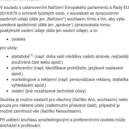
V souladu s ustanoveními Nařízení Evropského parlamentu a Rady EU
2016/679 o ochraně fyzických osob, v souvislosti se zpracováním
osobních údajů (dále jen „Nařízení“) souhlasím tímto s tím, aby výše
uvedená společnost (dále jen „správce“) zpracovávala mnou
poskytnuté osobní údaje (dále jen osobní údaje), a to:
cookies
pro účely:
(1)
statistické
(např. doba vaší návštěvy našich stránek, nejčastěji
používaná část webu apod.)
preferenční (např. identifikace prohlížeče, jazykové nastavení
apod.)
marketingové a reklamní (např. personalizace reklamy, statistika
vyhledávání apod.)
ostatní (jiné nezařazené technické účely)
Souhlas je možno nastavit pro všechny (tlačítko Ano, souhlasím) nebo
pouze pro některé účely (zaškrtnutím příslušné části), případně je
možné zamítnout vše (tlačítko Nesouhlasím).
Při udělení souhlasu smarketingovými a preferenčními cookies může
docházet k profilování.