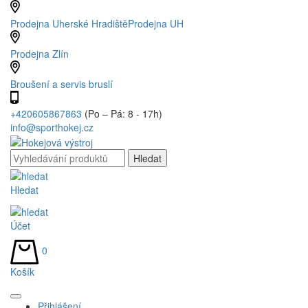
Prodejna Uherské Hradiště
Prodejna UH
Prodejna Zlín
Broušení a servis bruslí
+420605867863
(Po – Pá: 8 - 17h)
info@sporthokej.cz
Hledat
Účet
0
Košík
Přihlášení