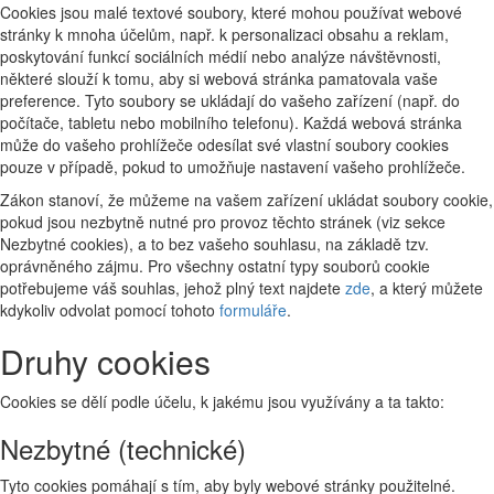
Cookies jsou malé textové soubory, které mohou používat webové
stránky k mnoha účelům, např. k personalizaci obsahu a reklam,
poskytování funkcí sociálních médií nebo analýze návštěvnosti,
některé slouží k tomu, aby si webová stránka pamatovala vaše
preference. Tyto soubory se ukládají do vašeho zařízení (např. do
počítače, tabletu nebo mobilního telefonu). Každá webová stránka
může do vašeho prohlížeče odesílat své vlastní soubory cookies
pouze v případě, pokud to umožňuje nastavení vašeho prohlížeče.
Zákon stanoví, že můžeme na vašem zařízení ukládat soubory cookie,
pokud jsou nezbytně nutné pro provoz těchto stránek (viz sekce
Nezbytné cookies), a to bez vašeho souhlasu, na základě tzv.
oprávněného zájmu. Pro všechny ostatní typy souborů cookie
potřebujeme váš souhlas, jehož plný text najdete
zde
, a který můžete
kdykoliv odvolat pomocí tohoto
formuláře
.
Druhy cookies
Cookies se dělí podle účelu, k jakému jsou využívány a ta takto:
Nezbytné (technické)
Tyto cookies pomáhají s tím, aby byly webové stránky použitelné.