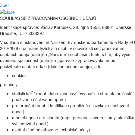
Zpět
SOUHLAS SE ZPRACOVÁNÍM OSOBNÍCH ÚDAJŮ
Identifikace správce: Václav Kartusek, 28. října 1558, 68601 Uherské
Hradiště, IČ: 75323397 .
V souladu s ustanoveními Nařízení Evropského parlamentu a Rady EU
2016/679 o ochraně fyzických osob, v souvislosti se zpracováním
osobních údajů (dále jen „Nařízení“) souhlasím tímto s tím, aby výše
uvedená společnost (dále jen „správce“) zpracovávala mnou
poskytnuté osobní údaje (dále jen osobní údaje), a to:
cookies
pro účely:
(1)
statistické
(např. doba vaší návštěvy našich stránek, nejčastěji
používaná část webu apod.)
preferenční (např. identifikace prohlížeče, jazykové nastavení
apod.)
marketingové a reklamní (např. personalizace reklamy, statistika
vyhledávání apod.)
ostatní (jiné nezařazené technické účely)