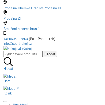
Prodejna Uherské Hradiště
Prodejna UH
Prodejna Zlín
Broušení a servis bruslí
+420605867863
(Po – Pá: 8 - 17h)
info@sporthokej.cz
Hledat
Účet
0
Košík
Přihlášení