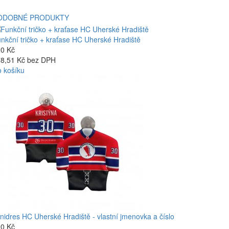
ODOBNÉ PRODUKTY
nkční tričko + kraťase HC Uherské Hradiště
0 Kč
8,51 Kč bez DPH
 košíku
nidres HC Uherské Hradiště - vlastní jmenovka a číslo
0 Kč