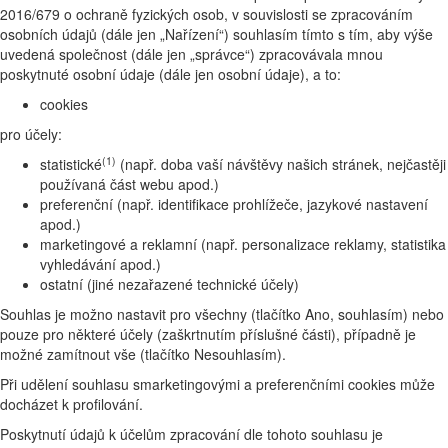
2016/679 o ochraně fyzických osob, v souvislosti se zpracováním
osobních údajů (dále jen „Nařízení“) souhlasím tímto s tím, aby výše
uvedená společnost (dále jen „správce“) zpracovávala mnou
poskytnuté osobní údaje (dále jen osobní údaje), a to:
cookies
pro účely:
(1)
statistické
(např. doba vaší návštěvy našich stránek, nejčastěji
používaná část webu apod.)
preferenční (např. identifikace prohlížeče, jazykové nastavení
apod.)
marketingové a reklamní (např. personalizace reklamy, statistika
vyhledávání apod.)
ostatní (jiné nezařazené technické účely)
Souhlas je možno nastavit pro všechny (tlačítko Ano, souhlasím) nebo
pouze pro některé účely (zaškrtnutím příslušné části), případně je
možné zamítnout vše (tlačítko Nesouhlasím).
Při udělení souhlasu smarketingovými a preferenčními cookies může
docházet k profilování.
Poskytnutí údajů k účelům zpracování dle tohoto souhlasu je