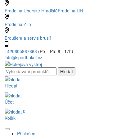
Prodejna Uherské Hradiště
Prodejna UH
Prodejna Zlín
Broušení a servis bruslí
+420605867863
(Po – Pá: 8 - 17h)
info@sporthokej.cz
Hledat
Účet
0
Košík
Přihlášení