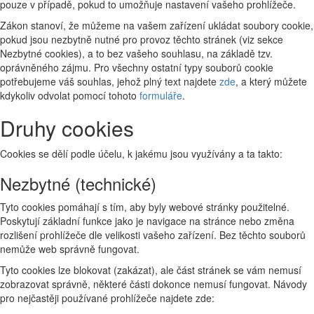
pouze v případě, pokud to umožňuje nastavení vašeho prohlížeče.
Zákon stanoví, že můžeme na vašem zařízení ukládat soubory cookie,
pokud jsou nezbytně nutné pro provoz těchto stránek (viz sekce
Nezbytné cookies), a to bez vašeho souhlasu, na základě tzv.
oprávněného zájmu. Pro všechny ostatní typy souborů cookie
potřebujeme váš souhlas, jehož plný text najdete
zde
, a který můžete
kdykoliv odvolat pomocí tohoto
formuláře
.
Druhy cookies
Cookies se dělí podle účelu, k jakému jsou využívány a ta takto:
Nezbytné (technické)
Tyto cookies pomáhají s tím, aby byly webové stránky použitelné.
Poskytují základní funkce jako je navigace na stránce nebo změna
rozlišení prohlížeče dle velikosti vašeho zařízení. Bez těchto souborů
nemůže web správně fungovat.
Tyto cookies lze blokovat (zakázat), ale část stránek se vám nemusí
zobrazovat správně, některé části dokonce nemusí fungovat. Návody
pro nejčastěji používané prohlížeče najdete zde: