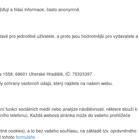
žďují a hlásí informace, často anonymně.
vé pro jednotlivé uživatele, a proto jsou hodnotnější pro vydavatele a
na 1558, 68601 Uherské Hradiště, IČ: 75323397 .
ady ochrany osobních údajů, který najdete na našem webu.
 funkcí sociálních médií nebo analýze návštěvnosti, některé slouží k
ilního telefonu). Každá webová stránka může do vašeho prohlížeče
tné cookies), a to bez vašeho souhlasu, na základě tzv. oprávněného
í tohoto
formuláře
.