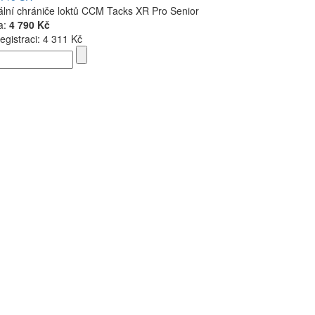
ální chrániče loktů CCM Tacks XR Pro Senior
a:
4 790 Kč
egistraci:
4 311 Kč