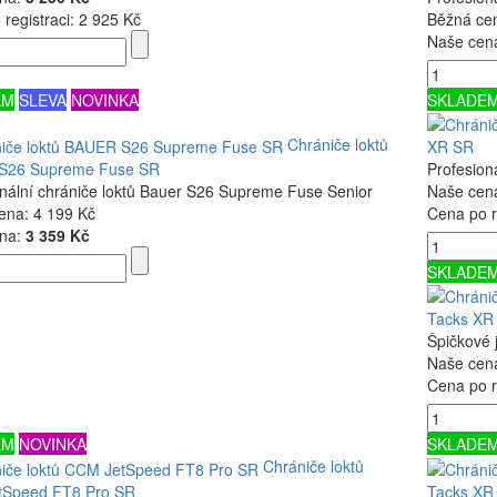
registraci:
2 925 Kč
Běžná ce
Naše cen
EM
SLEVA
NOVINKA
SKLADE
Chrániče loktů
XR SR
S26 Supreme Fuse SR
Profesion
onální chrániče loktů Bauer S26 Supreme Fuse Senior
Naše cen
ena:
4 199 Kč
Cena po r
na:
3 359 Kč
SKLADE
Tacks XR
Špičkové 
Naše cen
Cena po r
EM
NOVINKA
SKLADE
Chrániče loktů
Speed FT8 Pro SR
Tacks XR