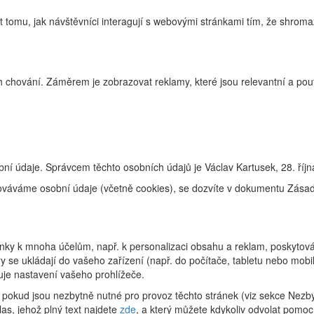
tomu, jak návštěvníci interagují s webovými stránkami tím, že shroma
 chování. Záměrem je zobrazovat reklamy, které jsou relevantní a pouta
ní údaje. Správcem těchto osobních údajů je Václav Kartusek, 28. říj
racováváme osobní údaje (včetně cookies), se dozvíte v dokumentu Zás
ky k mnoha účelům, např. k personalizaci obsahu a reklam, poskytování
 se ukládají do vašeho zařízení (např. do počítače, tabletu nebo mob
uje nastavení vašeho prohlížeče.
pokud jsou nezbytně nutné pro provoz těchto stránek (viz sekce Nezby
as, jehož plný text najdete
zde
, a který můžete kdykoliv odvolat pomoc