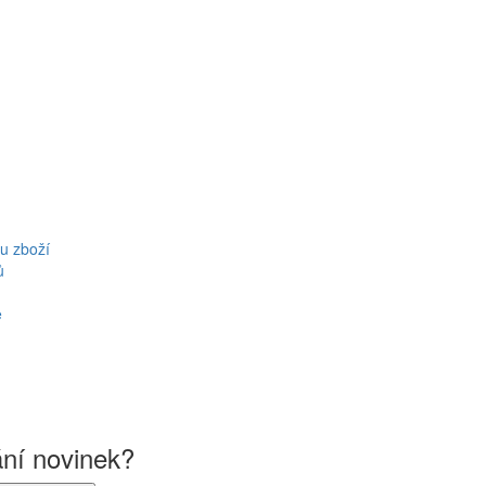
u zboží
ů
ě
ání novinek?