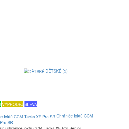
DĚTSKÉ (5)
M
VÝPRODEJ
SLEVA
Chrániče loktů CCM
 Pro SR
ální chrániče loktů CCM Tacks XF Pro Senior