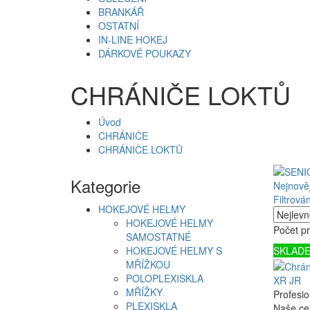
BRANKÁŘ
OSTATNÍ
IN-LINE HOKEJ
DÁRKOVÉ POUKAZY
CHRÁNIČE LOKTŮ
Úvod
CHRÁNIČE
CHRÁNIČE LOKTŮ
Kategorie
Nejnověj
Filtrován
HOKEJOVÉ HELMY
HOKEJOVÉ HELMY
Počet pr
SAMOSTATNÉ
HOKEJOVÉ HELMY S
SKLAD
MŘÍŽKOU
POLOPLEXISKLA
XR JR
MŘÍŽKY
Profesio
PLEXISKLA
Naše ce