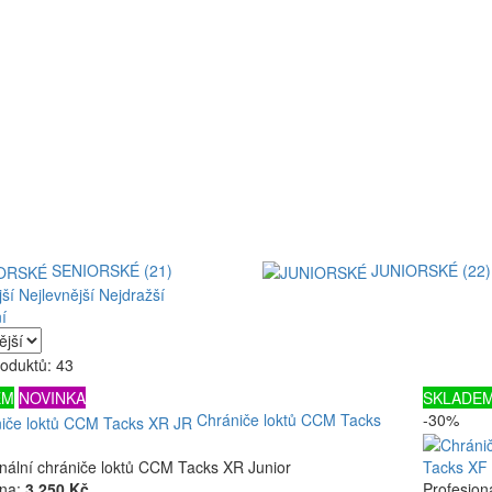
SENIORSKÉ (21)
JUNIORSKÉ (22)
ší
Nejlevnější
Nejdražší
í
oduktů: 43
EM
NOVINKA
SKLADE
Chrániče loktů CCM Tacks
-30%
nální chrániče loktů CCM Tacks XR Junior
Tacks XF
na:
3 250 Kč
Profesion