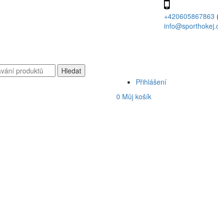
+420605867863
info@sporthokej.
Přihlášení
0
Můj košík