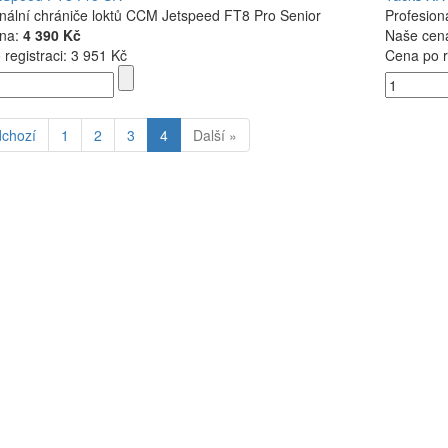
nální chrániče loktů CCM Jetspeed FT8 Pro Senior
Profesion
na:
4 390 Kč
Naše cen
registraci:
3 951 Kč
Cena po r
dchozí
1
2
3
4
Další »