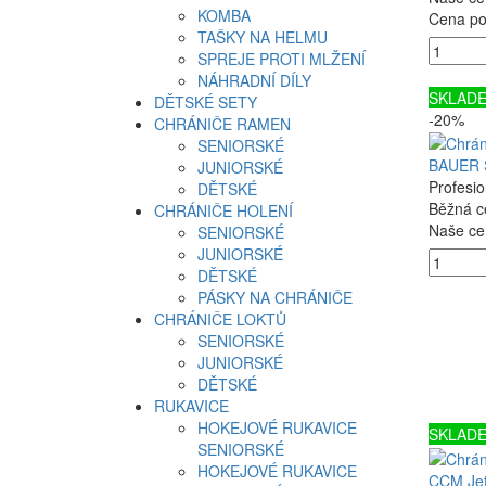
KOMBA
Cena po 
TAŠKY NA HELMU
SPREJE PROTI MLŽENÍ
NÁHRADNÍ DÍLY
SKLAD
DĚTSKÉ SETY
-20%
CHRÁNIČE RAMEN
SENIORSKÉ
BAUER 
JUNIORSKÉ
Profesi
DĚTSKÉ
Běžná c
CHRÁNIČE HOLENÍ
Naše ce
SENIORSKÉ
JUNIORSKÉ
DĚTSKÉ
PÁSKY NA CHRÁNIČE
CHRÁNIČE LOKTŮ
SENIORSKÉ
JUNIORSKÉ
DĚTSKÉ
RUKAVICE
HOKEJOVÉ RUKAVICE
SKLAD
SENIORSKÉ
HOKEJOVÉ RUKAVICE
CCM Jet