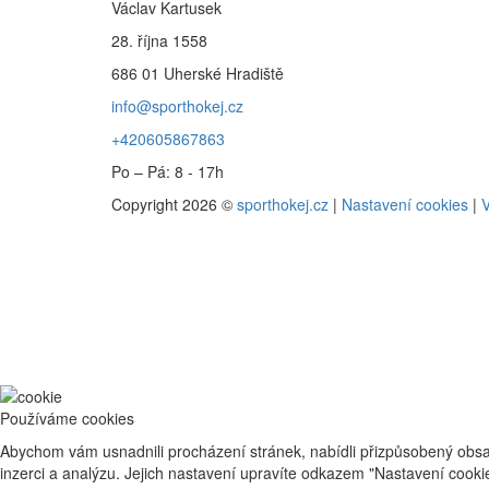
Václav Kartusek
28. října 1558
686 01 Uherské Hradiště
info@sporthokej.cz
+420605867863
Po – Pá: 8 - 17h
Copyright 2026 ©
sporthokej.cz
|
Nastavení cookies
|
V
Používáme cookies
Abychom vám usnadnili procházení stránek, nabídli přizpůsobený obsa
inzerci a analýzu. Jejich nastavení upravíte odkazem "Nastavení cook